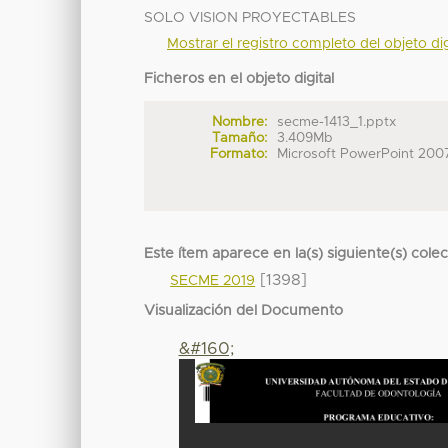
SOLO VISION PROYECTABLES
Mostrar el registro completo del objeto dig
Ficheros en el objeto digital
Nombre:
secme-1413_1.pptx
Tamaño:
3.409Mb
Formato:
Microsoft PowerPoint 200
Este ítem aparece en la(s) siguiente(s) cole
[1398]
SECME 2019
Visualización del Documento
&#160;