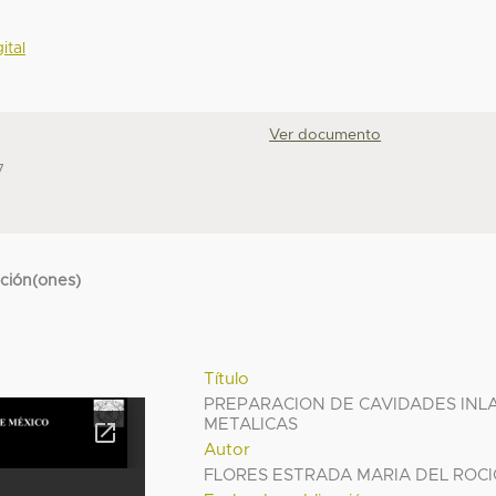
ital
Ver documento
7
cción(ones)
Título
PREPARACION DE CAVIDADES INL
METALICAS
Autor
FLORES ESTRADA MARIA DEL ROC