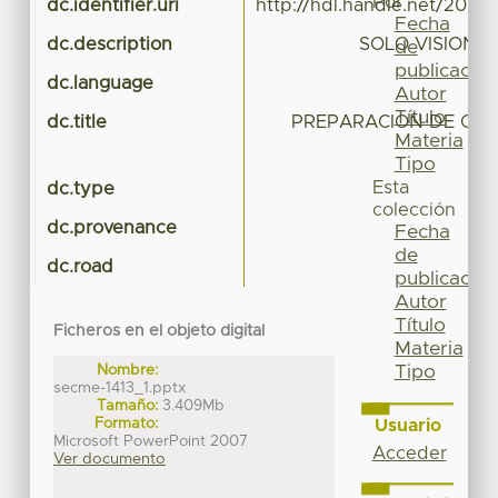
Por
dc.identifier.uri
http://hdl.handle.net/20.5
Fecha
dc.description
SOLO VISION 
de
publicación
dc.language
Autor
Título
dc.title
PREPARACION DE CAV
Materia
Tipo
Esta
dc.type
colección
dc.provenance
Fecha
de
dc.road
publicación
Autor
Título
Ficheros en el objeto digital
Materia
Nombre:
Tipo
secme-1413_1.pptx
Tamaño:
3.409Mb
Formato:
Usuario
Microsoft PowerPoint 2007
Acceder
Ver documento