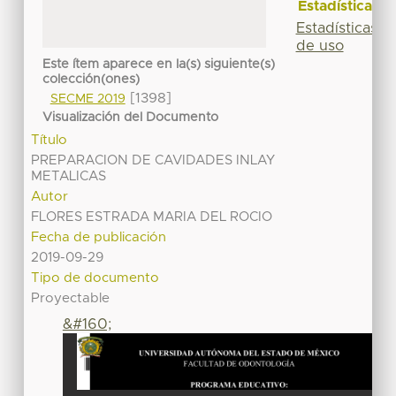
Estadísticas
Estadísticas
de uso
Este ítem aparece en la(s) siguiente(s)
colección(ones)
[1398]
SECME 2019
Visualización del Documento
Título
PREPARACION DE CAVIDADES INLAY
METALICAS
Autor
FLORES ESTRADA MARIA DEL ROCIO
Fecha de publicación
2019-09-29
Tipo de documento
Proyectable
&#160;