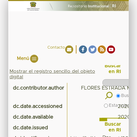
Contacto
Menú
Buscar
Mostrar el registro sencillo del objeto
en RI
digital
dc.contributor.author
FLORES ESTRADA MAR
Buscar 
Esta colecció
dc.date.accessioned
2020-04
dc.date.available
2020-04
Buscar
dc.date.issued
en RI