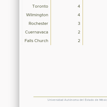
Toronto
4
Wilmington
4
Rochester
3
Cuernavaca
2
Falls Church
2
Universidad Autónoma del Estado de Méxi