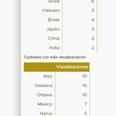
Rusia
6
Vietnam
5
Brasil
4
Japón
3
China
2
India
2
Ciudades con más visualizaciones
Visualizaciones
Kiez
10
Oakland
10
Ottawa
10
Mexico
7
Hanoi
5