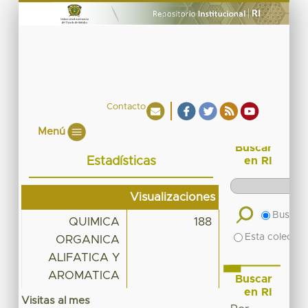
Contacto
Menú
Buscar
Estadísticas
en RI
Visualizaciones
Buscar 
QUIMICA
188
Esta colecció
ORGANICA
ALIFATICA Y
AROMATICA
Buscar
en RI
Visitas al mes