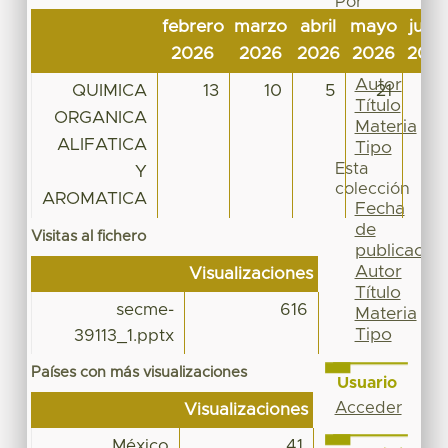
Por
Fecha
febrero
marzo
abril
mayo
junio
de
2026
2026
2026
2026
202
publicación
Autor
QUIMICA
13
10
5
21
11
Título
ORGANICA
Materia
ALIFATICA
Tipo
Esta
Y
colección
AROMATICA
Fecha
de
Visitas al fichero
publicación
Autor
Visualizaciones
Título
secme-
616
Materia
Tipo
39113_1.pptx
Países con más visualizaciones
Usuario
Acceder
Visualizaciones
México
41