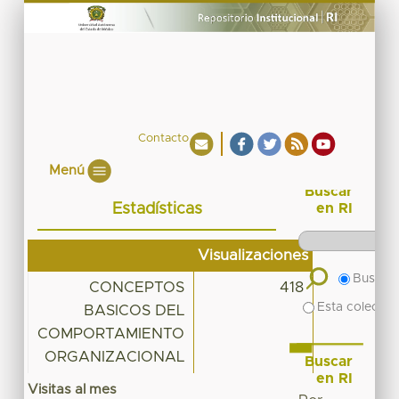
Contacto
Menú
Buscar
Estadísticas
en RI
Visualizaciones
Buscar 
CONCEPTOS
418
Esta colecció
BASICOS DEL
COMPORTAMIENTO
ORGANIZACIONAL
Buscar
en RI
Visitas al mes