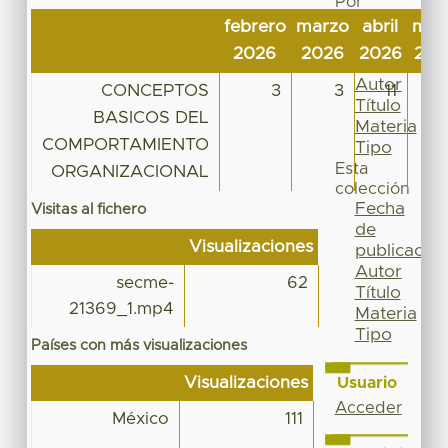
Por
Fecha
febrero
marzo
abril
may
de
2026
2026
2026
202
publicación
Autor
CONCEPTOS
3
3
11
2
Título
BASICOS DEL
Materia
COMPORTAMIENTO
Tipo
Esta
ORGANIZACIONAL
colección
Fecha
Visitas al fichero
de
Visualizaciones
publicación
Autor
secme-
62
Título
21369_1.mp4
Materia
Tipo
Países con más visualizaciones
Visualizaciones
Usuario
Acceder
México
111