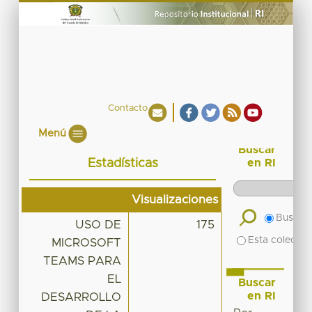
Contacto
Menú
Buscar
Estadísticas
en RI
Visualizaciones
Buscar 
USO DE
175
Esta colecció
MICROSOFT
TEAMS PARA
EL
Buscar
en RI
DESARROLLO