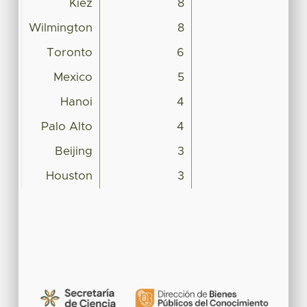
Kiez
8
Wilmington
8
Toronto
6
Mexico
5
Hanoi
4
Palo Alto
4
Beijing
3
Houston
3