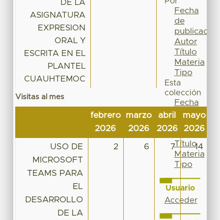
Por
DE LA
Fecha
ASIGNATURA
de
EXPRESION
publicación
ORAL Y
Autor
Título
ESCRITA EN EL
Materia
PLANTEL
Tipo
CUAUHTEMOC
Esta
colección
Visitas al mes
Fecha
de
febrero
marzo
abril
mayo
ju
publicación
2026
2026
2026
2026
2
Autor
Título
USO DE
2
6
7
14
Materia
MICROSOFT
Tipo
TEAMS PARA
EL
Usuario
DESARROLLO
Acceder
DE LA