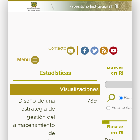
Contacto
Menú
Buscar
Estadísticas
en RI
Visualizaciones
Buscar 
Diseño de una
789
Esta colecció
estrategia de
gestión del
almacenamiento
Buscar
en RI
de