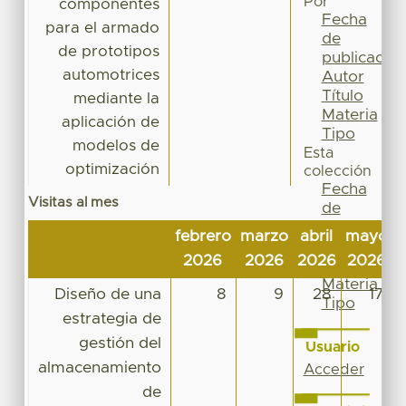
Por
componentes
Fecha
para el armado
de
de prototipos
publicación
automotrices
Autor
Título
mediante la
Materia
aplicación de
Tipo
modelos de
Esta
optimización
colección
Fecha
Visitas al mes
de
publicación
febrero
marzo
abril
mayo
j
Autor
2026
2026
2026
2026
Título
Materia
Diseño de una
8
9
28
17
Tipo
estrategia de
gestión del
Usuario
almacenamiento
Acceder
de