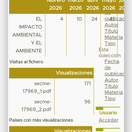
febrero
marzo
abril
mayo
junio
Por
Fecha
2026
2026
2026
2026
2026
de
publicación
EL
4
10
24
41
10
Autor
IMPACTO
Título
AMBIENTAL
Materia
Y EL
Tipo
Esta
AMBIENTE
colección
Fecha
Visitas al fichero
de
Visualizaciones
publicación
Autor
secme-
171
Título
17969_1.pdf
Materia
Tipo
secme-
96
17969_2.pdf
Usuario
Acceder
Países con más visualizaciones
Visualizaciones