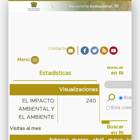
Contacto
Menú
Buscar
Estadísticas
en RI
Visualizaciones
Buscar 
EL IMPACTO
240
Esta colecció
AMBIENTAL Y
EL AMBIENTE
Buscar
Visitas al mes
en RI