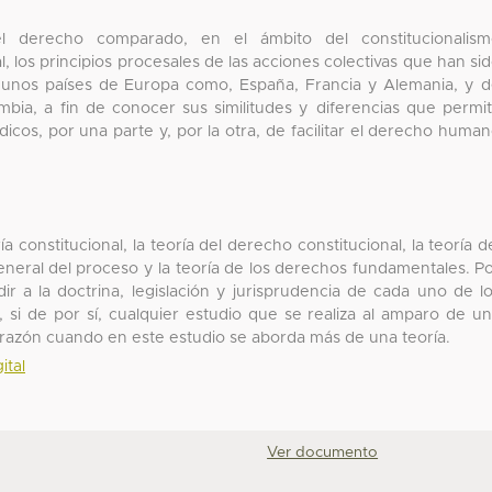
l derecho comparado, en el ámbito del constitucionalism
los principios procesales de las acciones colectivas que han si
lgunos países de Europa como, España, Francia y Alemania, y 
mbia, a fin de conocer sus similitudes y diferencias que permi
dicos, por una parte y, por la otra, de facilitar el derecho huma
a constitucional, la teoría del derecho constitucional, la teoría d
general del proceso y la teoría de los derechos fundamentales. P
r a la doctrina, legislación y jurisprudencia de cada uno de l
 si de por sí, cualquier estudio que se realiza al amparo de u
 razón cuando en este estudio se aborda más de una teoría.
ital
Ver documento