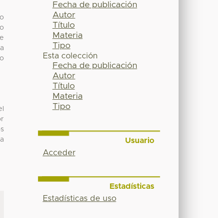
Fecha de publicación
Autor
o
Título
do
Materia
de
Tipo
ta
Esta colección
no
Fecha de publicación
Autor
Título
Materia
Tipo
el
or
os
na
Usuario
Acceder
Estadísticas
Estadísticas de uso