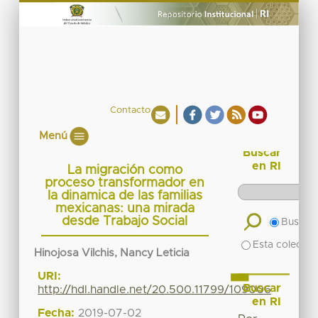
Contacto
Menú
Buscar
en RI
La migración como
proceso transformador en
la dinamica de las familias
mexicanas: una mirada
desde Trabajo Social
Buscar 
Esta colecció
Hinojosa Vilchis, Nancy Leticia
URI:
Buscar
http://hdl.handle.net/20.500.11799/109006
en RI
Fecha:
2019-07-02