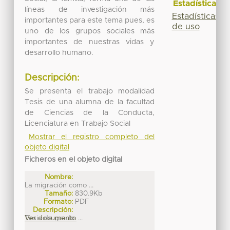
Estadísticas
líneas de investigación más
Estadísticas
importantes para este tema pues, es
de uso
uno de los grupos sociales más
importantes de nuestras vidas y
desarrollo humano.
Descripción:
Se presenta el trabajo modalidad
Tesis de una alumna de la facultad
de Ciencias de la Conducta,
Licenciatura en Trabajo Social
Mostrar el registro completo del
objeto digital
Ficheros en el objeto digital
Nombre:
La migración como ...
Tamaño:
830.9Kb
Formato:
PDF
Descripción:
Tesis de grado. ...
Ver documento