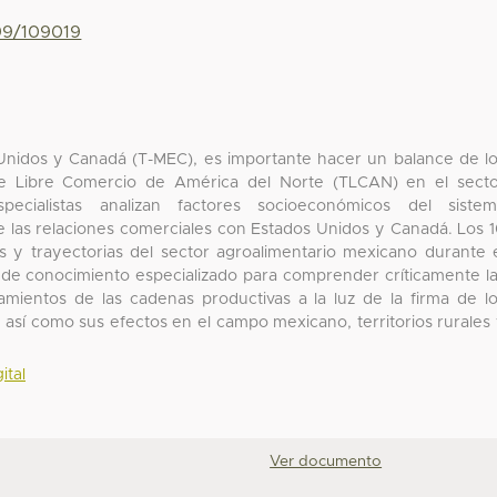
799/109019
 Unidos y Canadá (T-MEC), es importante hacer un balance de l
de Libre Comercio de América del Norte (TLCAN) en el sect
pecialistas analizan factores socioeconómicos del sistem
e las relaciones comerciales con Estados Unidos y Canadá. Los 
es y trayectorias del sector agroalimentario mexicano durante 
 de conocimiento especializado para comprender críticamente l
tamientos de las cadenas productivas a la luz de la firma de l
 así como sus efectos en el campo mexicano, territorios rurales
ital
Ver documento