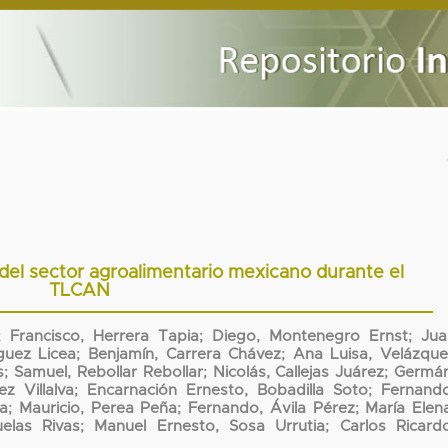
 del sector agroalimentario mexicano durante el
TLCAN
;
Francisco, Herrera Tapia
;
Diego, Montenegro Ernst
;
Jua
guez Licea
;
Benjamín, Carrera Chávez
;
Ana Luisa, Velázque
s
;
Samuel, Rebollar Rebollar
;
Nicolás, Callejas Juárez
;
Germán
z Villalva
;
Encarnación Ernesto, Bobadilla Soto
;
Fernando
la
;
Mauricio, Perea Peña
;
Fernando, Ávila Pérez
;
María Elen
elas Rivas
;
Manuel Ernesto, Sosa Urrutia
;
Carlos Ricard