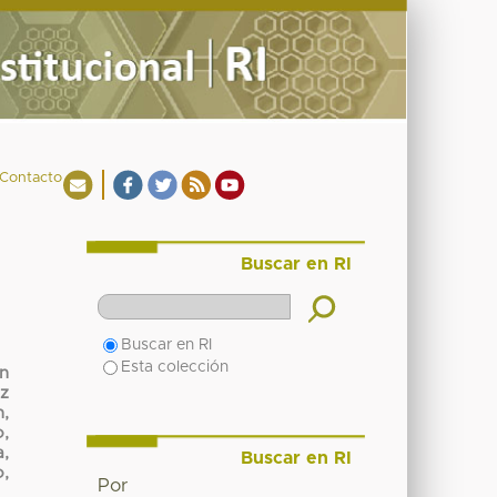
Contacto
Buscar en RI
Buscar en RI
Esta colección
n
z
,
,
a,
Buscar en RI
o,
Por