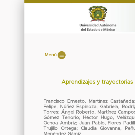
Menú
Aprendizajes y trayectorias
Francisco Ernesto, Martínez Castañeda
Felipe, Núñez Espinoza
;
Gabriela, Rodrí
Torres
;
Ángel Roberto, Martínez Campo
Gómez Tenorio
;
Héctor Hugo, Velázque
Ochoa Ambriz
;
Juan Pablo, Flores Padil
Trujillo Ortega
;
Claudia Giovanna, Peñu
Menéndez Gámiz