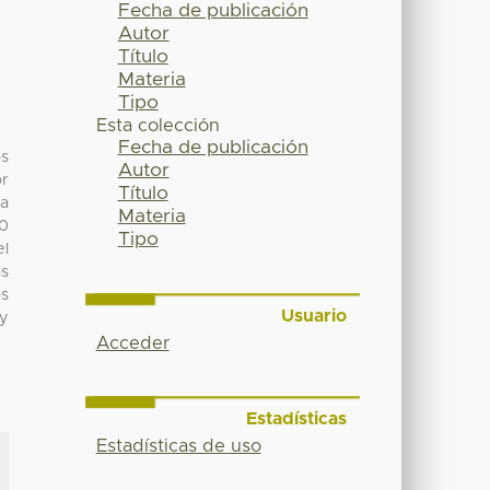
Fecha de publicación
Autor
Título
Materia
Tipo
Esta colección
Fecha de publicación
os
Autor
or
Título
a
Materia
10
Tipo
el
as
os
Usuario
 y
Acceder
Estadísticas
Estadísticas de uso