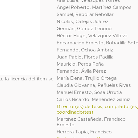
Ana Luisa, Velázquez Torres
Ángel Roberto, Martínez Campos
Samuel, Rebollar Rebollar
Nicolás, Callejas Juárez
Germán, Gómez Tenorio
Héctor Hugo, Velázquez Villalva
Encarnación Ernesto, Bobadilla Sot
Fernando, Ochoa Ambriz
Juan Pablo, Flores Padilla
Mauricio, Perea Peña
Fernando, Ávila Pérez
María Elena, Trujillo Ortega
, la licencia del ítem se
Claudia Giovanna, Peñuelas Rivas
Manuel Ernesto, Sosa Urrutia
Carlos Ricardo, Menéndez Gámiz
Director(es) de tesis, compilador(es
coordinador(es)
Martínez Castañeda, Francisco
Ernesto
Herrera Tapia, Francisco