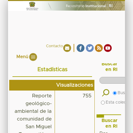
Contacto
Menú
Buscar
Estadísticas
en RI
Visualizaciones
Buscar 
Reporte
755
Esta colecció
geológico-
ambiental de la
comunidad de
Buscar
en RI
San Miguel