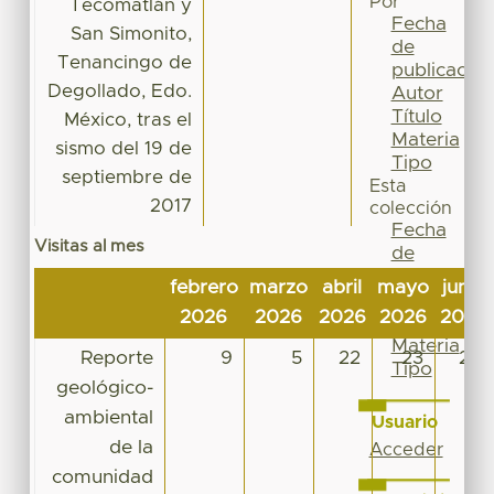
Por
Tecomatlán y
Fecha
San Simonito,
de
Tenancingo de
publicación
Degollado, Edo.
Autor
Título
México, tras el
Materia
sismo del 19 de
Tipo
septiembre de
Esta
2017
colección
Fecha
Visitas al mes
de
publicación
febrero
marzo
abril
mayo
junio
Autor
2026
2026
2026
2026
2026
Título
Materia
Reporte
9
5
22
23
26
Tipo
geológico-
ambiental
Usuario
de la
Acceder
comunidad