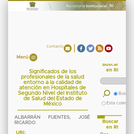
Contacto
Menú
Buscar
en RI
Significados de los
profesionales de la salud
entorno a la calidad de
atención en Hospitales de
Segundo Nivel del Instituto
Buscar 
de Salud del Estado de
Esta colecció
México
ALBARRÁN FUENTES, JOSÉ
Buscar
RICARDO
en RI
URI: