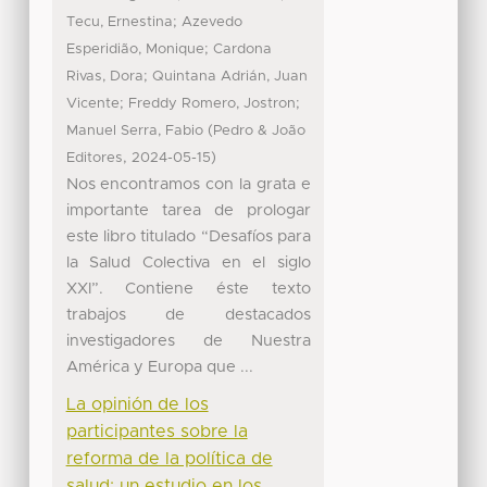
;
Tecu, Ernestina
Azevedo
;
Esperidião, Monique
Cardona
;
Rivas, Dora
Quintana Adrián, Juan
;
;
Vicente
Freddy Romero, Jostron
(
Manuel Serra, Fabio
Pedro & João
,
)
Editores
2024-05-15
Nos encontramos con la grata e
importante tarea de prologar
este libro titulado “Desafíos para
la Salud Colectiva en el siglo
XXI”. Contiene éste texto
trabajos de destacados
investigadores de Nuestra
América y Europa que ...
La opinión de los
participantes sobre la
reforma de la política de
salud: un estudio en los