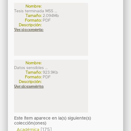
Nombre:
Tesis terminada MSS ...
Tamaño:
2.094Mb
Formato:
PDF
Descripción:
Tesis completa
Ver documento
Nombre:
Datos sensibles ...
Tamaño:
923.9Kb
Formato:
PDF
Descripción:
Datos sensibles
Ver documento
Este ítem aparece en la(s) siguiente(s)
colección(ones)
[175]
Académica