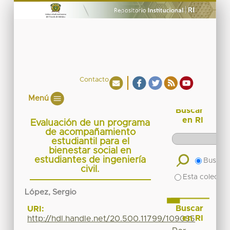
Contacto
Menú
Buscar
en RI
Evaluación de un programa
de acompañamiento
estudiantil para el
bienestar social en
estudiantes de ingeniería
Buscar 
civil.
Esta colecció
López, Sergio
Buscar
URI:
en RI
http://hdl.handle.net/20.500.11799/109035