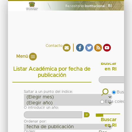
Contacto
Menú
Buscar
Listar Académica por fecha de
en RI
publicación
Saltar a un punto del índice:
Buscar 
Esta colecció
O introducir un año:
Buscar
Ordenar por:
en RI
Orden: