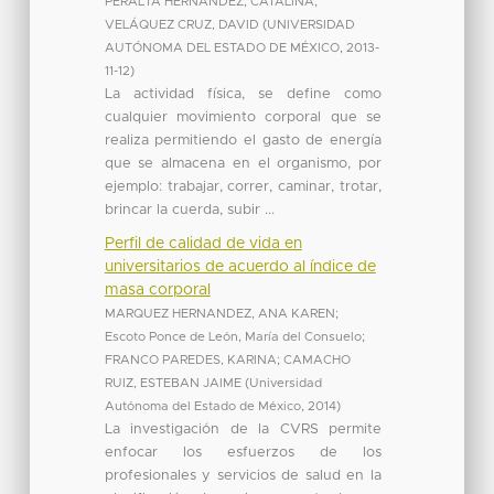
PERALTA HERNANDEZ, CATALINA
;
VELÁQUEZ CRUZ, DAVID
(
UNIVERSIDAD
AUTÓNOMA DEL ESTADO DE MÉXICO
,
2013-
11-12
)
La actividad física, se define como
cualquier movimiento corporal que se
realiza permitiendo el gasto de energía
que se almacena en el organismo, por
ejemplo: trabajar, correr, caminar, trotar,
brincar la cuerda, subir ...
Perfil de calidad de vida en
universitarios de acuerdo al índice de
masa corporal
MARQUEZ HERNANDEZ, ANA KAREN
;
Escoto Ponce de León, María del Consuelo
;
FRANCO PAREDES, KARINA
;
CAMACHO
RUIZ, ESTEBAN JAIME
(
Universidad
Autónoma del Estado de México
,
2014
)
La investigación de la CVRS permite
enfocar los esfuerzos de los
profesionales y servicios de salud en la