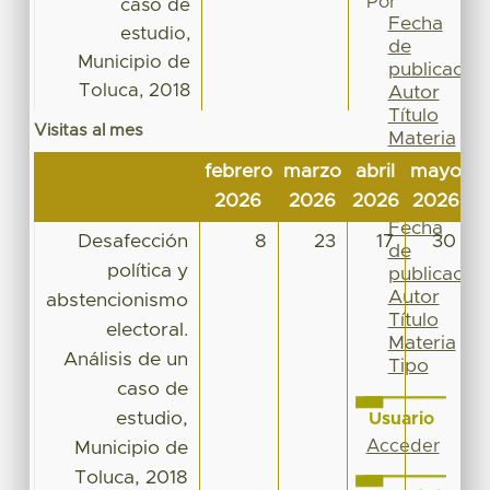
Por
caso de
Fecha
estudio,
de
Municipio de
publicación
Toluca, 2018
Autor
Título
Visitas al mes
Materia
Tipo
febrero
marzo
abril
mayo
j
Esta
2026
2026
2026
2026
2
colección
Fecha
Desafección
8
23
17
30
de
política y
publicación
Autor
abstencionismo
Título
electoral.
Materia
Análisis de un
Tipo
caso de
estudio,
Usuario
Acceder
Municipio de
Toluca, 2018