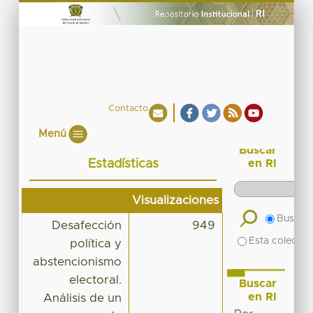
Contacto
Menú
Buscar
Estadísticas
en RI
Visualizaciones
Buscar 
Desafección
949
Esta colecció
política y
abstencionismo
electoral.
Buscar
en RI
Análisis de un