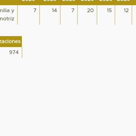
ilia y
7
14
7
20
15
12
motriz
izaciones
974