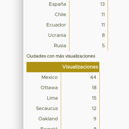
España
13
Chile
11
Ecuador
11
Ucrania
8
Rusia
5
Ciudades con más visualizaciones
Visualizaciones
Mexico
44
Ottawa
18
Lima
15
Secaucus
12
Oakland
9