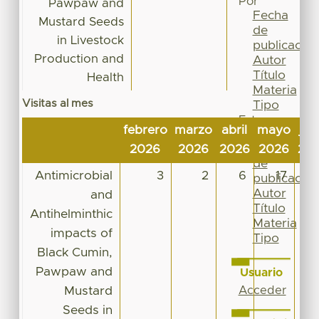
Por
Pawpaw and
Fecha
Mustard Seeds
de
in Livestock
publicación
Production and
Autor
Título
Health
Materia
Visitas al mes
Tipo
Esta
febrero
marzo
abril
mayo
jun
colección
Fecha
2026
2026
2026
2026
20
de
Antimicrobial
3
2
6
17
1
publicación
Autor
and
Título
Antihelminthic
Materia
impacts of
Tipo
Black Cumin,
Pawpaw and
Usuario
Mustard
Acceder
Seeds in