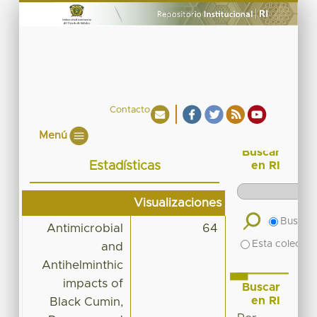
Contacto
Menú
Buscar
Estadísticas
en RI
Visualizaciones
Buscar 
Antimicrobial
64
Esta colecció
and
Antihelminthic
impacts of
Buscar
en RI
Black Cumin,