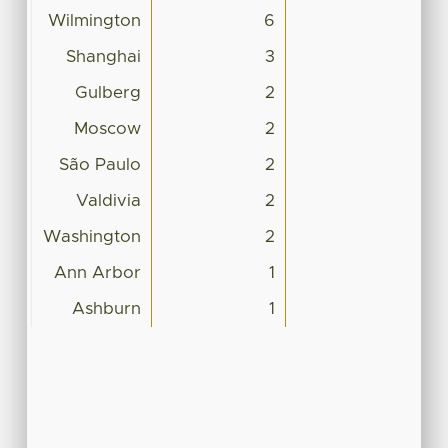
Wilmington
6
Shanghai
3
Gulberg
2
Moscow
2
São Paulo
2
Valdivia
2
Washington
2
Ann Arbor
1
Ashburn
1