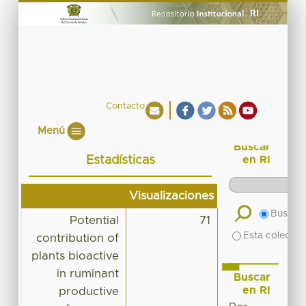
Contacto
Menú
Buscar
Estadísticas
en RI
Visualizaciones
Buscar 
Potential
71
Esta colecció
contribution of
plants bioactive
in ruminant
Buscar
en RI
productive