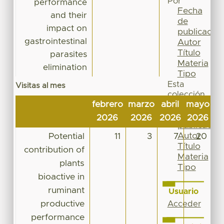
Por
performance
Fecha
and their
de
impact on
publicación
gastrointestinal
Autor
Título
parasites
Materia
elimination
Tipo
Esta
Visitas al mes
colección
febrero
marzo
abril
mayo
ju
Fecha
de
2026
2026
2026
2026
2
publicación
Autor
Potential
11
3
7
20
Título
contribution of
Materia
plants
Tipo
bioactive in
ruminant
Usuario
productive
Acceder
performance