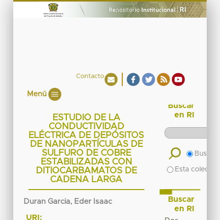
Contacto
Menú
Buscar
en RI
ESTUDIO DE LA
CONDUCTIVIDAD
ELÉCTRICA DE DEPÓSITOS
DE NANOPARTÍCULAS DE
SULFURO DE COBRE
Buscar 
ESTABILIZADAS CON
Esta colecció
DITIOCARBAMATOS DE
CADENA LARGA
Buscar
Duran Garcia, Eder Isaac
en RI
URI: