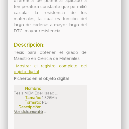
diferencia de potencial aplicado a
temperatura constante que permitió
calcular la resistencia de los
materiales, la cual es función del
largo de cadena: a mayor largo del
DTC, mayor resistencia.
Descripción:
Tesis para obtener el grado de
Maestro en Ciencia de Materiales
Mostrar el registro completo del
objeto digital
Ficheros en el objeto digital
Nombre:
Tesis MCM Eder Isaac ...
Tamaño:
1.526Mb
Formato:
PDF
Descripción:
Tesis de maestria
Ver documento