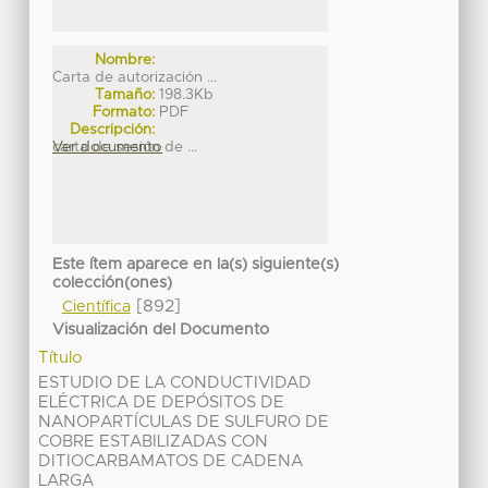
Nombre:
Carta de autorización ...
Tamaño:
198.3Kb
Formato:
PDF
Descripción:
carta de sesión de ...
Ver documento
Este ítem aparece en la(s) siguiente(s)
colección(ones)
[892]
Científica
Visualización del Documento
Título
ESTUDIO DE LA CONDUCTIVIDAD
ELÉCTRICA DE DEPÓSITOS DE
NANOPARTÍCULAS DE SULFURO DE
COBRE ESTABILIZADAS CON
DITIOCARBAMATOS DE CADENA
LARGA