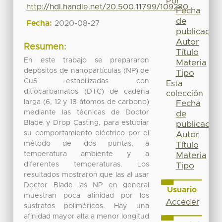
Por
http://hdl.handle.net/20.500.11799/109280
Fecha
de
Fecha:
2020-08-27
publicación
Autor
Resumen:
Título
En este trabajo se prepararon
Materia
depósitos de nanopartículas (NP) de
Tipo
CuS estabilizadas con
Esta
ditiocarbamatos (DTC) de cadena
colección
larga (6, 12 y 18 átomos de carbono)
Fecha
mediante las técnicas de Doctor
de
Blade y Drop Casting, para estudiar
publicación
su comportamiento eléctrico por el
Autor
método de dos puntas, a
Título
temperatura ambiente y a
Materia
diferentes temperaturas. Los
Tipo
resultados mostraron que las al usar
Doctor Blade las NP en general
Usuario
muestran poca afinidad por los
Acceder
sustratos poliméricos. Hay una
afinidad mayor alta a menor longitud