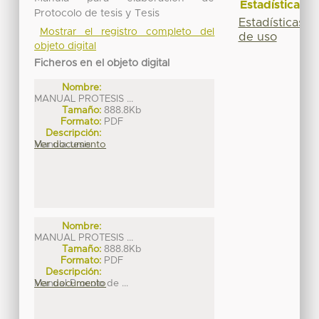
Estadísticas
Protocolo de tesis y Tesis
Estadísticas
Mostrar el registro completo del
de uso
objeto digital
Ficheros en el objeto digital
Nombre:
MANUAL PROTESIS ...
Tamaño:
888.8Kb
Formato:
PDF
Descripción:
Manula tesis
Ver documento
Nombre:
MANUAL PROTESIS ...
Tamaño:
888.8Kb
Formato:
PDF
Descripción:
Manual Procolo de ...
Ver documento