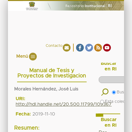
Contacto
Menú
Buscar
en RI
Manual de Tesis y
Proyectos de Investigacion
Morales Hernández, José Luis
Buscar 
URI:
Esta colecció
http://hdl.handle.net/20.500.11799/109367
Fecha:
2019-11-10
Buscar
en RI
Resumen: