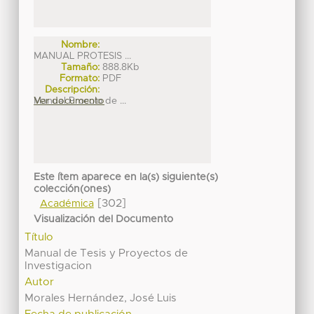
Nombre:
MANUAL PROTESIS ...
Tamaño:
888.8Kb
Formato:
PDF
Descripción:
Manual Procolo de ...
Ver documento
Este ítem aparece en la(s) siguiente(s)
colección(ones)
[302]
Académica
Visualización del Documento
Título
Manual de Tesis y Proyectos de
Investigacion
Autor
Morales Hernández, José Luis