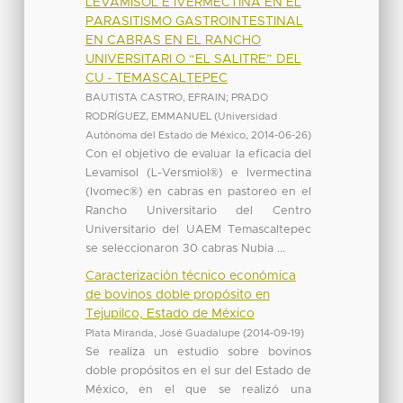
LEVAMISOL E IVERMECTINA EN EL
PARASITISMO GASTROINTESTINAL
EN CABRAS EN EL RANCHO
UNIVERSITARI O “EL SALITRE” DEL
CU - TEMASCALTEPEC
BAUTISTA CASTRO, EFRAIN
;
PRADO
RODRÍGUEZ, EMMANUEL
(
Universidad
Autónoma del Estado de México
,
2014-06-26
)
Con el objetivo de evaluar la eficacia del
Levamisol (L-Versmiol®) e Ivermectina
(Ivomec®) en cabras en pastoreo en el
Rancho Universitario del Centro
Universitario del UAEM Temascaltepec
se seleccionaron 30 cabras Nubia ...
Caracterización técnico económica
de bovinos doble propósito en
Tejupilco, Estado de México
Plata Miranda, José Guadalupe
(
2014-09-19
)
Se realiza un estudio sobre bovinos
doble propósitos en el sur del Estado de
México, en el que se realizó una