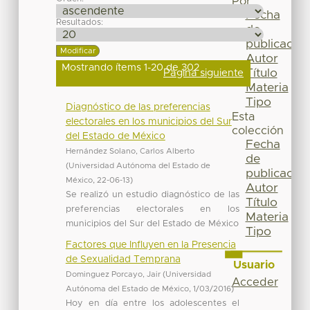
Por
Fecha
Resultados:
de
publicación
Autor
Mostrando ítems 1-20 de 302
Título
Página siguiente
Materia
Tipo
Diagnóstico de las preferencias
Esta
electorales en los municipios del Sur
colección
del Estado de México
Fecha
Hernández Solano, Carlos Alberto
de
(
Universidad Autónoma del Estado de
publicación
México
,
22-06-13
)
Autor
Se realizó un estudio diagnóstico de las
Título
preferencias electorales en los
Materia
municipios del Sur del Estado de México
Tipo
Factores que Influyen en la Presencia
de Sexualidad Temprana
Usuario
Dominguez Porcayo, Jair
(
Universidad
Acceder
Autónoma del Estado de México
,
1/03/2016
)
Hoy en día entre los adolescentes el