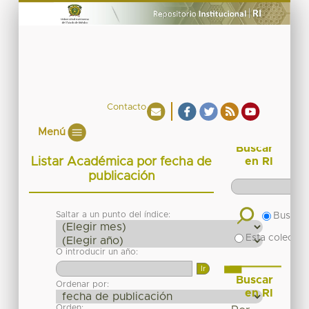
Contacto
Menú
Buscar
Listar Académica por fecha de
en RI
publicación
Saltar a un punto del índice:
Buscar 
Esta colecció
O introducir un año:
Buscar
Ordenar por:
en RI
Orden: