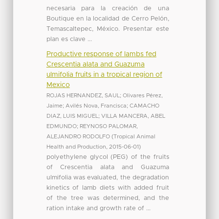
necesaria para la creación de una
Boutique en la localidad de Cerro Pelón,
Temascaltepec, México. Presentar este
plan es clave ...
Productive response of lambs fed
Crescentia alata and Guazuma
ulmifolia fruits in a tropical region of
Mexico
ROJAS HERNANDEZ, SAUL
;
Olivares Pérez,
Jaime
;
Avilés Nova, Francisca
;
CAMACHO
DIAZ, LUIS MIGUEL
;
VILLA MANCERA, ABEL
EDMUNDO
;
REYNOSO PALOMAR,
ALEJANDRO RODOLFO
(
Tropical Animal
Health and Production
,
2015-06-01
)
polyethylene glycol (PEG) of the fruits
of Crescentia alata and Guazuma
ulmifolia was evaluated, the degradation
kinetics of lamb diets with added fruit
of the tree was determined, and the
ration intake and growth rate of ...