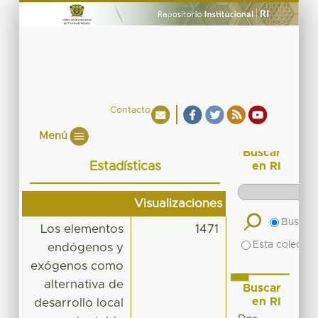
Contacto
Menú
Buscar
Estadísticas
en RI
Visualizaciones
Buscar 
Los elementos
1471
Esta colecció
endógenos y
exógenos como
alternativa de
Buscar
en RI
desarrollo local