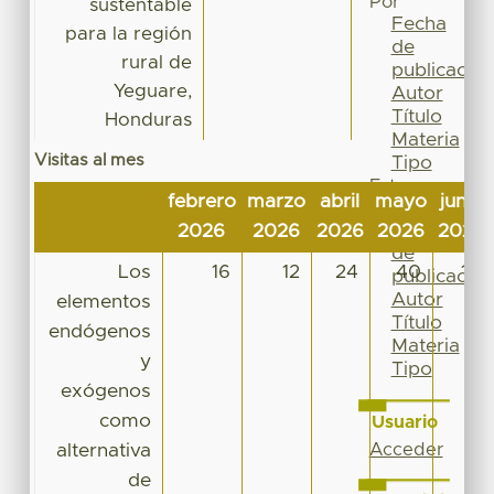
Por
sustentable
Fecha
para la región
de
rural de
publicación
Yeguare,
Autor
Título
Honduras
Materia
Visitas al mes
Tipo
Esta
febrero
marzo
abril
mayo
junio
colección
Fecha
2026
2026
2026
2026
2026
de
Los
16
12
24
40
16
publicación
Autor
elementos
Título
endógenos
Materia
y
Tipo
exógenos
como
Usuario
alternativa
Acceder
de