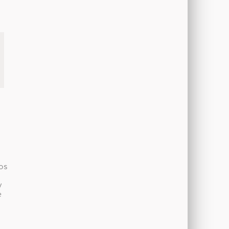
os
y
e