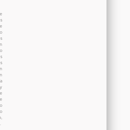
de
as
de
to
os
in
co
s
os
on
en
ía
 y
de
de
lo
to
o,
.