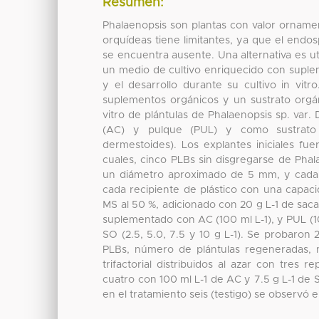
Resumen:
Phalaenopsis son plantas con valor ornamen
orquídeas tiene limitantes, ya que el end
se encuentra ausente. Una alternativa es uti
un medio de cultivo enriquecido con suple
y el desarrollo durante su cultivo in vitr
suplementos orgánicos y un sustrato orgán
vitro de plántulas de Phalaenopsis sp. va
(AC) y pulque (PUL) y como sustrato 
dermestoides). Los explantes iniciales fue
cuales, cinco PLBs sin disgregarse de Pha
un diámetro aproximado de 5 mm, y cada c
cada recipiente de plástico con una capac
MS al 50 %, adicionado con 20 g L-1 de saca
suplementado con AC (100 ml L-1), y PUL (1
SO (2.5, 5.0, 7.5 y 10 g L-1). Se probaron 
PLBs, número de plántulas regeneradas, 
trifactorial distribuidos al azar con tres 
cuatro con 100 ml L-1 de AC y 7.5 g L-1 d
en el tratamiento seis (testigo) se observ