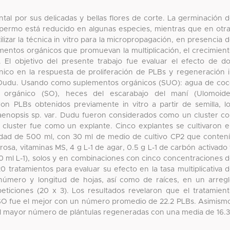
tal por sus delicadas y bellas flores de corte. La germinación 
ospermo está reducido en algunas especies, mientras que en otr
lizar la técnica in vitro para la micropropagación, en presencia 
mentos orgánicos que promuevan la multiplicación, el crecimien
o. El objetivo del presente trabajo fue evaluar el efecto de d
ico en la respuesta de proliferación de PLBs y regeneración 
r. Dudu. Usando como suplementos orgánicos (SUO): agua de co
orgánico (SO), heces del escarabajo del maní (Ulomoide
ron PLBs obtenidos previamente in vitro a partir de semilla, l
laenopsis sp. var. Dudu fueron considerados como un cluster c
luster fue como un explante. Cinco explantes se cultivaron 
idad de 500 ml, con 30 ml de medio de cultivo CP2 que conten
rosa, vitaminas MS, 4 g L-1 de agar, 0.5 g L-1 de carbón activado
0 ml L-1), solos y en combinaciones con cinco concentraciones 
20 tratamientos para evaluar su efecto en la tasa multiplicativa 
número y longitud de hojas, así como de raíces, en un arreg
repeticiones (20 x 3). Los resultados revelaron que el tratamien
e SO fue el mejor con un número promedio de 22.2 PLBs. Asimism
ó el mayor número de plántulas regeneradas con una media de 16.3