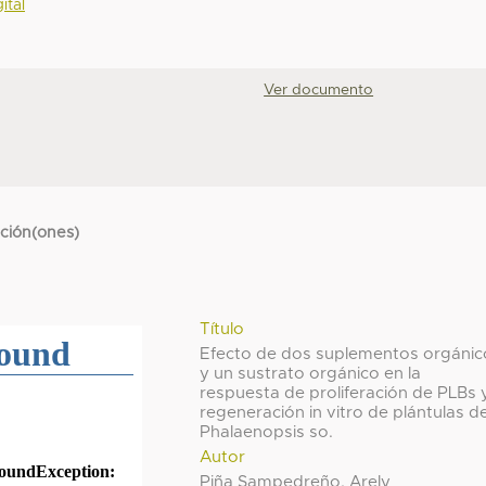
ital
Ver documento
cción(ones)
Título
Efecto de dos suplementos orgánic
y un sustrato orgánico en la
respuesta de proliferación de PLBs 
regeneración in vitro de plántulas d
Phalaenopsis so.
Autor
Piña Sampedreño, Arely