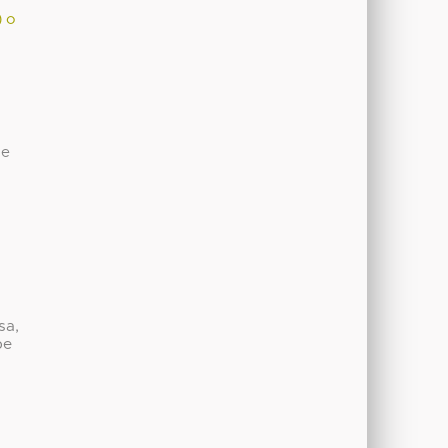
) o
de
sa,
be