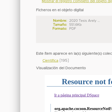
Mostrar el registro completo del objeto dig
Ficheros en el objeto digital
Nombre:
2020 Tesis Arely ...
Tamaño:
551.6Kb
Formato:
PDF
Este ítem aparece en la(s) siguiente(s) cole
[195]
Científica
Visualización del Documento