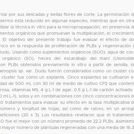
tal por sus delicadas y bellas flores de corte. La germinación 
ospermo está reducido en algunas especies, mientras que en otr
lizar la técnica in vitro para la micropropagación, en presencia 
mentos orgánicos que promuevan la multiplicación, el crecimien
o. El objetivo del presente trabajo fue evaluar el efecto de d
ico en la respuesta de proliferación de PLBs y regeneración 
r. Dudu. Usando como suplementos orgánicos (SUO): agua de co
orgánico (SO), heces del escarabajo del maní (Ulomoide
ron PLBs obtenidos previamente in vitro a partir de semilla, l
laenopsis sp. var. Dudu fueron considerados como un cluster c
luster fue como un explante. Cinco explantes se cultivaron 
idad de 500 ml, con 30 ml de medio de cultivo CP2 que conten
rosa, vitaminas MS, 4 g L-1 de agar, 0.5 g L-1 de carbón activado
0 ml L-1), solos y en combinaciones con cinco concentraciones 
20 tratamientos para evaluar su efecto en la tasa multiplicativa 
número y longitud de hojas, así como de raíces, en un arreg
repeticiones (20 x 3). Los resultados revelaron que el tratamien
e SO fue el mejor con un número promedio de 22.2 PLBs. Asimism
ó el mayor número de plántulas regeneradas con una media de 16.3