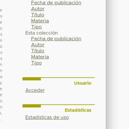
Fecha de publicación
Autor
de
Título
as
Materia
de
Tipo
to
Esta colección
os
Fecha de publicación
in
Autor
co
Título
s
Materia
os
Tipo
on
en
ía
Usuario
 y
de
Acceder
de
lo
to
Estadísticas
o,
Estadísticas de uso
.