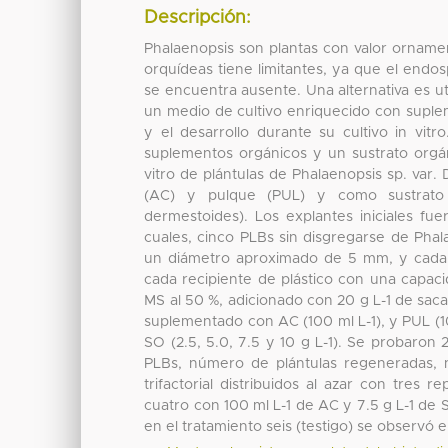
Descripción:
Phalaenopsis son plantas con valor ornamen
orquídeas tiene limitantes, ya que el end
se encuentra ausente. Una alternativa es uti
un medio de cultivo enriquecido con suple
y el desarrollo durante su cultivo in vitr
suplementos orgánicos y un sustrato orgán
vitro de plántulas de Phalaenopsis sp. va
(AC) y pulque (PUL) y como sustrato 
dermestoides). Los explantes iniciales fue
cuales, cinco PLBs sin disgregarse de Pha
un diámetro aproximado de 5 mm, y cada c
cada recipiente de plástico con una capac
MS al 50 %, adicionado con 20 g L-1 de saca
suplementado con AC (100 ml L-1), y PUL (1
SO (2.5, 5.0, 7.5 y 10 g L-1). Se probaron 
PLBs, número de plántulas regeneradas, 
trifactorial distribuidos al azar con tres 
cuatro con 100 ml L-1 de AC y 7.5 g L-1 d
en el tratamiento seis (testigo) se observ