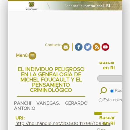
Contacto
Menú
Buscar
en RI
EL INDIVIDUO PELIGROSO
EN LA GENEALOGÍA DE
MICHEL FOUCAULT Y EL
PENSAMIENTO
CRIMINOLÓGICO
Buscar 
Esta colecció
PANCHI VANEGAS, GERARDO
ANTONIO
Buscar
URI:
en RI
http://hdl.handle.net/20.500.11799/109475