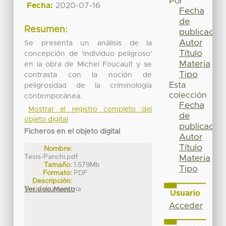
Por
Fecha:
2020-07-16
Fecha
de
Resumen:
publicación
Autor
Se presenta un análisis de la
Título
concepción de 'individuo peligroso'
Materia
en la obra de Michel Foucault y se
Tipo
contrasta con la noción de
Esta
peligrosidad de la criminología
colección
contemporánea.
Fecha
Mostrar el registro completo del
de
objeto digital
publicación
Ficheros en el objeto digital
Autor
Título
Nombre:
Tesis-Panchi.pdf
Materia
Tamaño:
1.579Mb
Tipo
Formato:
PDF
Descripción:
Tesis de Maestría
Ver documento
Usuario
Acceder