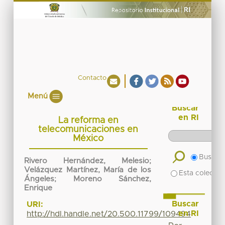
Contacto
Menú
Buscar
en RI
La reforma en
telecomunicaciones en
México
Buscar 
Rivero Hernández, Melesio
;
Velázquez Martínez, María de los
Esta colecció
Ángeles
;
Moreno Sánchez,
Enrique
Buscar
URI:
en RI
http://hdl.handle.net/20.500.11799/109494