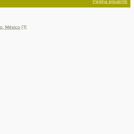
Página siguiente
ico, México
[1]