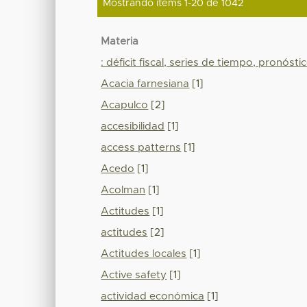
Mostrando ítems 1-20 de 1042
Materia
: déficit fiscal, series de tiempo, pronóst
Acacia farnesiana
[1]
Acapulco
[2]
accesibilidad
[1]
access patterns
[1]
Acedo
[1]
Acolman
[1]
Actitudes
[1]
actitudes
[2]
Actitudes locales
[1]
Active safety
[1]
actividad económica
[1]