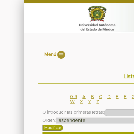
Menú
List
0-9
A
B
C
D
E
F
W
X
Y
Z
O introducir las primeras letras:
Orden: