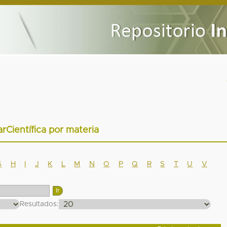
arCientífica por materia
G
H
I
J
K
L
M
N
O
P
Q
R
S
T
U
V
Resultados: