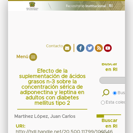
Contacto
Menú
Buscar
en RI
Efecto de la
suplementación de ácidos
grasos n-3 sobre la
concentración sérica de
adiponectina y leptina en
Buscar 
adultos con diabetes
Esta colecció
mellitus tipo 2
Martínez López, Juan Carlos
Buscar
en RI
URI:
http://hdl.handle.net/20.500.11799/109546