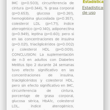
Estadísticas
IMC (p=0.503), circunferencia de
Estadísticas
cintura (p=0.344), % grasa corporal
de uso
(p=0.653), glucosa (p=0.261),
hemoglobina glucosilada (p=0.357),
colesterol LDL (p=1.71), índice
aterogénico (p=0.140), adiponectina
(p=0.949), leptina (p=0.60); pero si
en las concentraciones de insulina
(p=0.021), triacilglicéridos (p=0.002)
y colesterol HDL (p=0.009).
CONCLUSION: La suplementación
de n-3 en adultos con Diabetes
Mellitus tipo 2 durante 24 semanas
tuvo efecto significativo en las
concentraciones de insulina,
triacilglicéridos y colesterol HDL,
pero sin efecto significativo en IMC,
circunferencia de cintura,
porcentaje de grasa corporal,
glucosa sérica, HbA1c, colesterol
LDL, índice aterogénico,