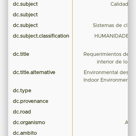
dc.subject
Calidad amb
dc.subject
Ce
dc.subject
Sistemas de clasi
dc.subject.classification
HUMANIDADES Y 
dc.title
Requerimientos de di
interior de los 
dc.title.alternative
Environmental design
Indoor Environmental 
dc.type
dc.provenance
dc.road
dc.organismo
Arqu
dc.ambito