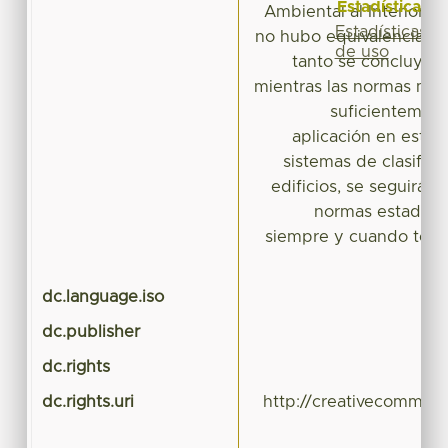
Estadísticas
Ambiental al Interior de
Estadísticas
no hubo equivalencia en
de uso
tanto se concluye, 
mientras las normas mex
suficientemen
aplicación en este 
sistemas de clasific
edificios, se seguirá 
normas estadoun
siempre y cuando ten
dc.language.iso
dc.publisher
dc.rights
dc.rights.uri
http://creativecommons