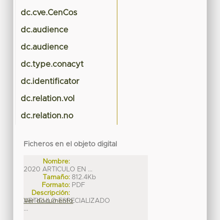
dc.cve.CenCos
dc.audience
dc.audience
dc.type.conacyt
dc.identificator
dc.relation.vol
dc.relation.no
Ficheros en el objeto digital
Nombre:
2020 ARTICULO EN ...
Tamaño:
812.4Kb
Formato:
PDF
Descripción:
ARTICULO ESPECIALIZADO
Ver documento
...