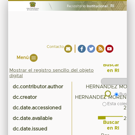
Contacto
Menú
Buscar
Mostrar el registro sencillo del objeto
en RI
digital
dc.contributor.author
HERNANDEZ MORENO
Buscar 
dc.creator
HERNANDEZ MORENO, SI
Esta colecció
dc.date.accessioned
2020
dc.date.available
2020
Buscar
en RI
dc.date.issued