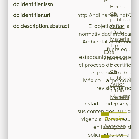
Por
dc.identifier.issn
Fecha
de
dc.identifier.uri
http://hdl.handle.net/20
publicación
Autor
dc.description.abstract
El objetivo fue la rev
Título
normatividad mexicana 
Materia
Ambiental al Interior de
Tipo
fuera equiva
Esta
estadounidenses que se 
colección
Fecha
el proceso de certificac
de
el propósito de cert
publicación
México. La metodologí
Autor
revisión de norm
Título
tuvieran e
Materia
Tipo
estadounidense y en 
sus contenidos, su rigor 
Usuario
vigencia. Como resulta
Acceder
en la mayoría de l
solicitados por la ca