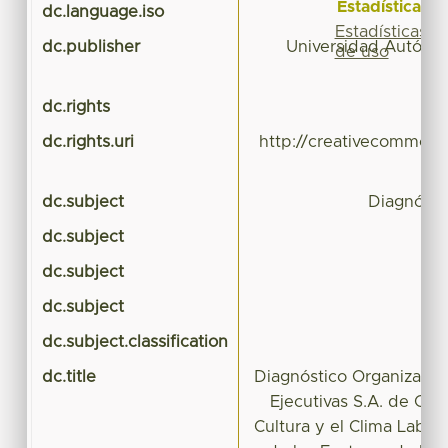
Estadísticas
dc.language.iso
Estadísticas
dc.publisher
Universidad Autóno
de uso
dc.rights
dc.rights.uri
http://creativecommons
dc.subject
Diagnósti
dc.subject
dc.subject
dc.subject
Fa
dc.subject.classification
CI
dc.title
Diagnóstico Organizacio
Ejecutivas S.A. de C.V.
Cultura y el Clima Labora