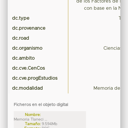
de los Factores de Rie
con base en la NO
dc.type
Tesi
dc.provenance
dc.road
dc.organismo
Ciencias Po
dc.ambito
dc.cve.CenCos
dc.cve.progEstudios
dc.modalidad
Memoria de Exp
Ficheros en el objeto digital
Nombre:
Memoria Tlaneci ...
Tamaño:
9.594Mb