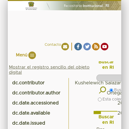
Contacto
Menú
Buscar
Mostrar el registro sencillo del objeto
en RI
digital
dc.contributor
Kushelewich Salazar, Ma
Buscar 
dc.contributor.author
Ortega To
Esta colecció
dc.date.accessioned
2020
dc.date.available
2020
Buscar
en RI
dc.date.issued