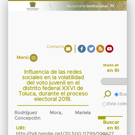
Contacto
Menú
Buscar
en RI
Influencia de las redes
sociales en la volatilidad
del voto juvenil en el
distrito federal XXVI de
Toluca, durante el proceso
Buscar 
electoral 2018.
Esta colecció
Rodríguez Mora, Mariela
Concepción
Buscar
en RI
URI:
http://hdl.handle.net/20.500.11799/109627