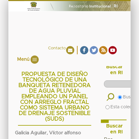
Contacto
Menú
Buscar
en RI
PROPUESTA DE DISEÑO
TECNOLÓGICO DE UNA
BANQUETA RETENEDORA
DE AGUA PLUVIAL
EMPLEANDO UN PANEL
Buscar 
CON ARREGLO FRACTAL
Esta colecció
COMO SISTEMA URBANO
DE DRENAJE SOSTENIBLE
(SUDS)
Buscar
en RI
Galicia Aguilar, Víctor alfonso