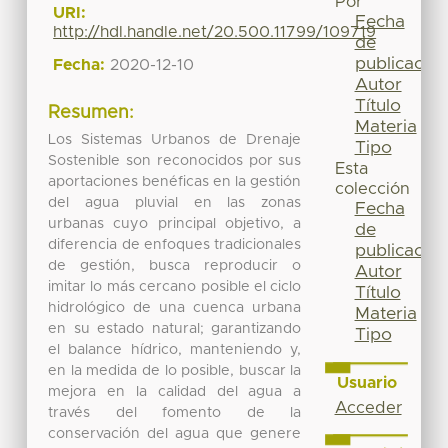
Por
URI:
Fecha
http://hdl.handle.net/20.500.11799/109719
de
publicación
Fecha:
2020-12-10
Autor
Título
Resumen:
Materia
Los Sistemas Urbanos de Drenaje
Tipo
Sostenible son reconocidos por sus
Esta
aportaciones benéficas en la gestión
colección
del agua pluvial en las zonas
Fecha
urbanas cuyo principal objetivo, a
de
diferencia de enfoques tradicionales
publicación
de gestión, busca reproducir o
Autor
imitar lo más cercano posible el ciclo
Título
hidrológico de una cuenca urbana
Materia
en su estado natural; garantizando
Tipo
el balance hídrico, manteniendo y,
en la medida de lo posible, buscar la
Usuario
mejora en la calidad del agua a
Acceder
través del fomento de la
conservación del agua que genere