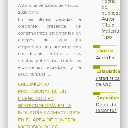
Fecha
,
Autónoma del Estado de México
de
)
publicación
2026-01-13
Autor
En las últimas décadas, la
Título
creciente presencia de
Materia
contaminantes emergentes en
Tipo
cuerpos de agua ha
despertado una preocupación
Usuario
considerable debido a sus
Acceder
efectos potenciales sobre los
ecosistemas acuáticos y la
Estadísticas
salud humana, ...
Estadísticas
CRECIMIENTO
de uso
PROFESIONAL DE UN
Depósitos
LICENCIADO EN
Depósitos
BIOTECNOLOGÍA EN LA
recientes
INDUSTRIA FARMACEUTICA
EN EL ÁREA DE CONTROL
MICROBIOLÓGICO