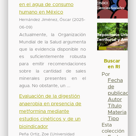
en el agua de consumo
humano en México
(
Hernández Jiménez, Óscar
2025-
)
06-09
Actualmente, la Organización
Mundial de la Salud argumenta
que la evidencia disponible no
es suficientemente robusta
Buscar
para emitir recomendaciones
en RI
sobre la cantidad de sales
Por
minerales presentes en el
Fecha
agua. No obstante, un ...
de
publicación
Evaluación de la digestión
Autor
anaerobia en presencia de
Título
metformina mediante
Materia
Tipo
estudios cinéticos y de un
Esta
bioindicador
colección
(
Peña Ortiz, Zoe
Universidad