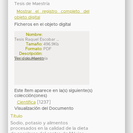
Tesis de Maestría
Mostrar el registro completo del
objeto digital
Ficheros en el objeto digital
Nombre:
Tesis Raquel Escobar ...
Tamaño:
496.9Kb
Formato:
PDF
Descripción:
Tesis de Maestría
Ver documento
Este ítem aparece en la(s) siguiente(s)
colección(ones)
[1237]
Científica
Visualización del Documento
Título
Sodio, potasio y alimentos
procesados en la calidad de la dieta