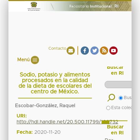
Contacto
Menú
Buscar
en RI
Sodio, potasio y alimentos
procesados en la calidad
de la dieta de escolares del
centro de México.
Buscar 
Escobar-González, Raquel
Esta colecció
URI:
http://hdl.handle.net/20.500.11799/109732
Buscar
Fecha:
2020-11-20
en RI