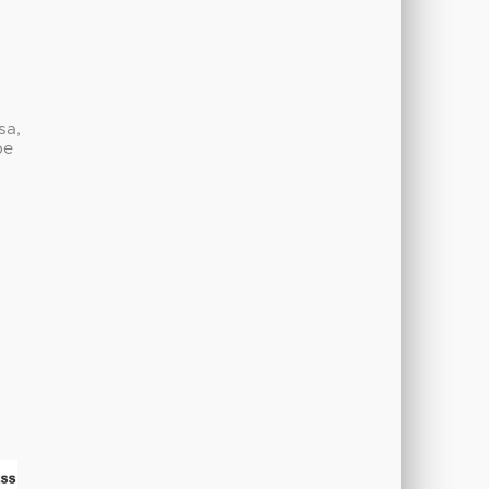
sa,
be