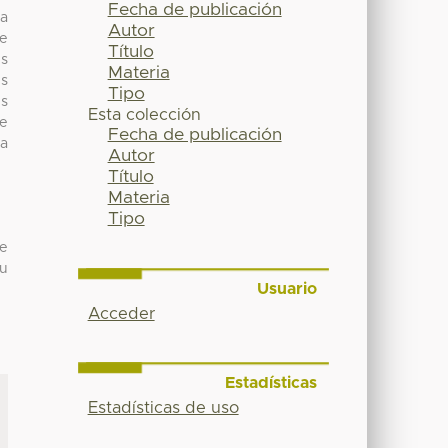
Fecha de publicación
ta
Autor
 e
Título
es
Materia
es
Tipo
es
Esta colección
de
Fecha de publicación
ma
Autor
Título
Materia
Tipo
de
su
Usuario
Acceder
Estadísticas
Estadísticas de uso