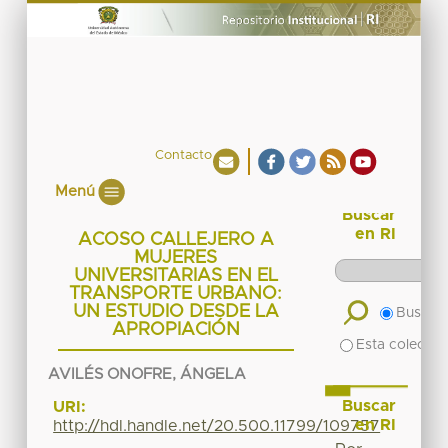
Contacto
Menú
Buscar
en RI
ACOSO CALLEJERO A
MUJERES
UNIVERSITARIAS EN EL
TRANSPORTE URBANO:
UN ESTUDIO DESDE LA
Buscar 
APROPIACIÓN
Esta colecció
AVILÉS ONOFRE, ÁNGELA
Buscar
URI:
en RI
http://hdl.handle.net/20.500.11799/109757