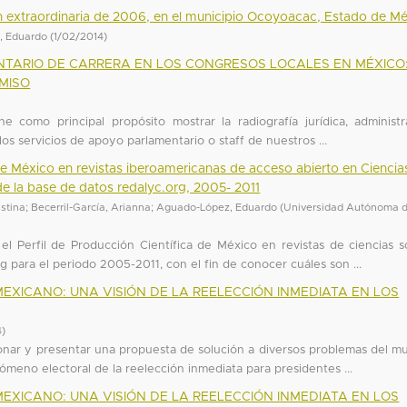
ión extraordinaria de 2006, en el municipio Ocoyoacac, Estado de M
, Eduardo
(
1/02/2014
)
TARIO DE CARRERA EN LOS CONGRESOS LOCALES EN MÉXICO
MISO
ne como principal propósito mostrar la radiografía jurídica, administr
los servicios de apoyo parlamentario o staff de nuestros ...
de México en revistas iberoamericanas de acceso abierto en Ciencia
e la base de datos redalyc.org, 2005- 2011
istina
;
Becerril-García, Arianna
;
Aguado-López, Eduardo
(
Universidad Autónoma d
el Perfil de Producción Científica de México en revistas de ciencias so
 para el periodo 2005-2011, con el fin de conocer cuáles son ...
MEXICANO: UNA VISIÓN DE LA REELECCIÓN INMEDIATA EN LOS
4
)
ionar y presentar una propuesta de solución a diversos problemas del mu
enómeno electoral de la reelección inmediata para presidentes ...
MEXICANO: UNA VISIÓN DE LA REELECCIÓN INMEDIATA EN LOS