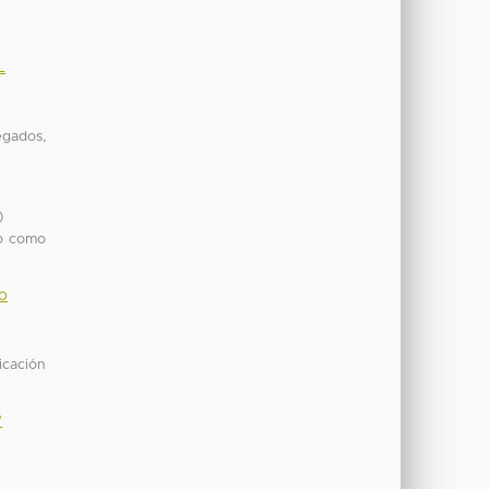
L
egados,
)
do como
lo
icación
"