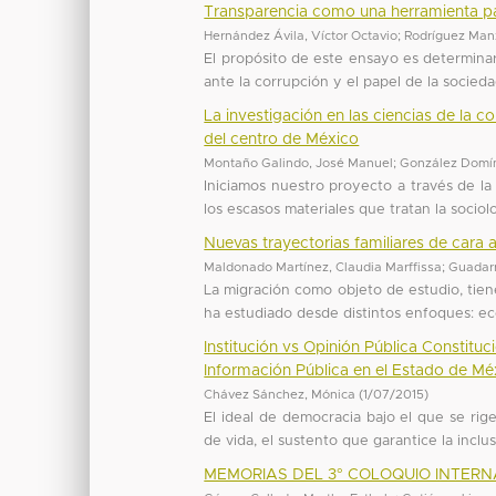
Transparencia como una herramienta pa
Hernández Ávila, Víctor Octavio
;
Rodríguez Man
El propósito de este ensayo es determinar 
ante la corrupción y el papel de la socieda
La investigación en las ciencias de la 
del centro de México
Montaño Galindo, José Manuel
;
González Domín
Iniciamos nuestro proyecto a través de la
los escasos materiales que tratan la sociol
Nuevas trayectorias familiares de cara
Maldonado Martínez, Claudia Marffissa
;
Guadarr
La migración como objeto de estudio, tiene
ha estudiado desde distintos enfoques: eco
Institución vs Opinión Pública Constitu
Información Pública en el Estado de Mé
Chávez Sánchez, Mónica
(
1/07/2015
)
El ideal de democracia bajo el que se rig
de vida, el sustento que garantice la inclu
MEMORIAS DEL 3° COLOQUIO INTERN