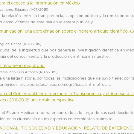
ra el acceso a la información en México
zanares, Eduardo
(
1/07/2015
)
la relación entre la transparencia, la opinión pública y la rendición de 
d como víctimas de este mal en la esfera pública y ...
comunicación, una aproximación sobre el género artículo científico. 
guez, Carlos
(
1/07/2015
)
 duda, de la inquietud que nos genera la investigación científica en Méx
ogía del conocimiento y la producción científica en nuestro ...
 al fenómeno migratorio
ama Rico, Luis Alfonso
(
1/07/2015
)
 una larga historia, por todas las implicaciones que de suyo tiene; por t
nómicos, sociales, educativos, demográficos, entre otros. ...
ción del Gobierno Abierto mediante la Transparencia y el Acceso a la
xico 2011-2012: una doble perspectiva.
e el Estado Mexicano no ha encontrado, a lo largo de sus casi doscient
sión de la ciudadanía en los aspectos concernientes al ámbito ...
ACIONAL. TIC SOCIEDAD Y EDUCACIÓN. RELATO DE EXPERIENC