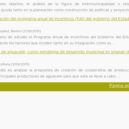
mo objetivo el análisis de la figura de intermunicipalidad o rel
yuda tanto en la planeación como construcción de políticas y proyectos
ación del programa anual de incentivos (PAI) del gobierno del Esta
zález, Ramiro
(
1/09/2015
)
jeto de estudio el Programa Anual de Incentivos del Gobierno del Es
ndo los factores que inciden tanto en su integración como su ...
de aguacate, como estrategia de desarrollo municipal en Ixtapan d
sthela
(
1/09/2015
)
udio es analizar la propuesta de creación de cooperativa de produc
rincipales productores de aguacate para que esta se lleve a cabo, ...
Página si