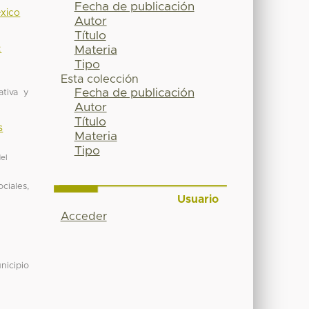
Fecha de publicación
éxico
Autor
Título
:
Materia
Tipo
Esta colección
Fecha de publicación
ativa y
Autor
Título
s
Materia
Tipo
el
ciales,
Usuario
Acceder
nicipio