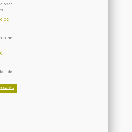
aciones
 ...
do de
tado de
el
ción de
guiente