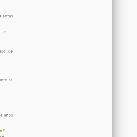
cuentas
Caso
ico, de
anto se
os años
IAS