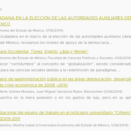
4
)
ADANA EN LA ELECCIÓN DE LAS AUTORIDADES AUXILIARES DE
ÉXICO
ónoma del Estado de Mexico
,
1/05/2014
)
n ciudadana en el marco de la elección de las autoridades auxiliares (del
de México; revisamos los niveles de apoyo de la democracia ...
ara Occidental, Túnez, Egipto, Libia y Yemen”
ónoma del Estado de México, Facultad de Ciencias Políticas y Sociales
,
1/06/2014
lecer “certidumbre” al concepto de “globalización”, siendo considera
para las ciencias sociales debido a la redefinición de paradigmas ...
cano de laadministración pública en las áreas deeducación, desarrol
e la crisis económica de 2008 –2010
 René
;
Gómez Morales, Juan Miguel
;
Sandoval Rubio, Maricarmen
(
1/06/2014
)
cuentra en la mera posesión o en los gastos de lujo, pero en su apl
ional del equipo de trabajo en el noticiario universitario "Criterio
 2009-2011
antino, Martha Isabel
(
Universidad Autónoma del Estado de México
,
1/06/2014
)