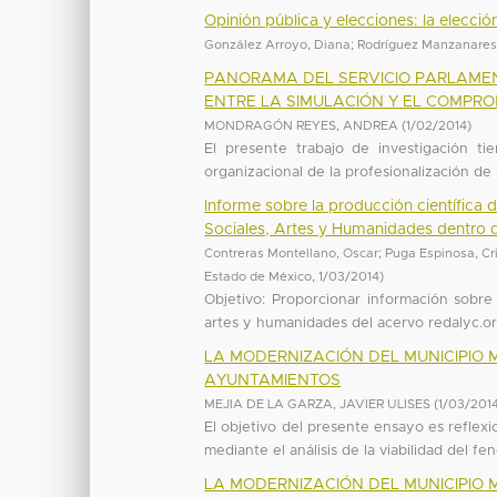
Opinión pública y elecciones: la elecc
González Arroyo, Diana
;
Rodríguez Manzanares
PANORAMA DEL SERVICIO PARLAMEN
ENTRE LA SIMULACIÓN Y EL COMPRO
MONDRAGÓN REYES, ANDREA
(
1/02/2014
)
El presente trabajo de investigación tie
organizacional de la profesionalización de 
Informe sobre la producción científica 
Sociales, Artes y Humanidades dentro d
Contreras Montellano, Oscar
;
Puga Espinosa, Cr
Estado de México
,
1/03/2014
)
Objetivo: Proporcionar información sobre 
artes y humanidades del acervo redalyc.org
LA MODERNIZACIÓN DEL MUNICIPIO 
AYUNTAMIENTOS
MEJIA DE LA GARZA, JAVIER ULISES
(
1/03/201
El objetivo del presente ensayo es reflex
mediante el análisis de la viabilidad del f
LA MODERNIZACIÓN DEL MUNICIPIO 