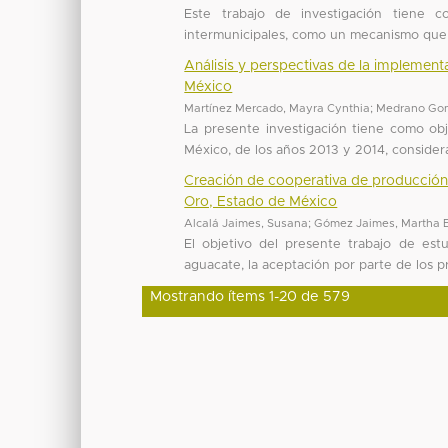
Este trabajo de investigación tiene co
intermunicipales, como un mecanismo que a
Análisis y perspectivas de la implement
México
Martínez Mercado, Mayra Cynthia
;
Medrano Gon
La presente investigación tiene como ob
México, de los años 2013 y 2014, considera
Creación de cooperativa de producción 
Oro, Estado de México
Alcalá Jaimes, Susana
;
Gómez Jaimes, Martha E
El objetivo del presente trabajo de est
aguacate, la aceptación por parte de los p
Mostrando ítems 1-20 de 579