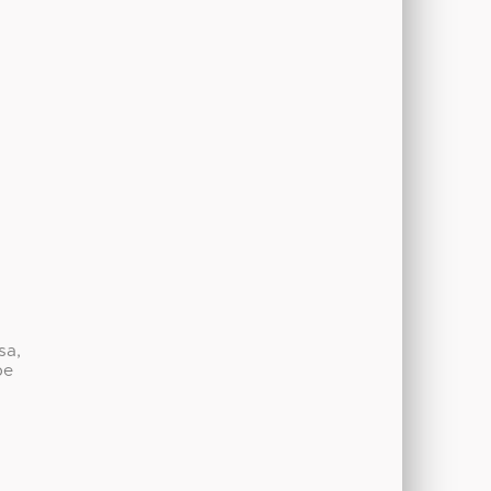
sa,
be