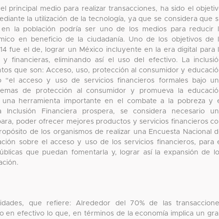
l principal medio para realizar transacciones, ha sido el objeti
iante la utilización de la tecnología, ya que se considera que 
 en la población podría ser uno de los medios para reducir 
ico en beneficio de la ciudadanía. Uno de los objetivos de 
 fue el de, lograr un México incluyente en la era digital para 
 y financieras, eliminando así el uso del efectivo. La inclusi
entos que son: Acceso, uso, protección al consumidor y educaci
mo “el acceso y uso de servicios financieros formales bajo u
quemas de protección al consumidor y promueva la educaci
da una herramienta importante en el combate a la pobreza y 
a Inclusión Financiera prospera, se considera necesario u
para, poder ofrecer mejores productos y servicios financieros c
 propósito de los organismos de realizar una Encuesta Nacional 
ación sobre el acceso y uso de los servicios financieros, para 
públicas que puedan fomentarla y, lograr así la expansión de l
ación.
idades, que refiere: Alrededor del 70% de las transaccion
o en efectivo lo que, en términos de la economía implica un gr