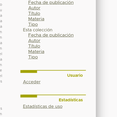
Fecha de publicación
vo
Autor
su
Título
la
Materia
la
Tipo
la
Esta colección
ón
Fecha de publicación
ón
Autor
na
Título
ón
Materia
el
Tipo
na
on
de
Usuario
el
os
Acceder
Estadísticas
Estadísticas de uso
es
an