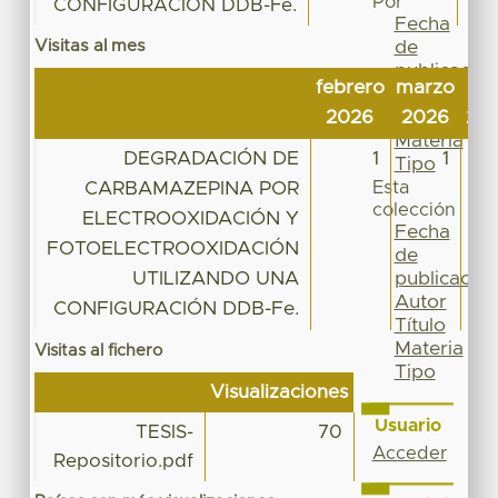
Por
CONFIGURACIÓN DDB-Fe.
Fecha
Visitas al mes
de
publicación
febrero
marzo
abr
Autor
2026
2026
20
Título
Materia
DEGRADACIÓN DE
1
1
Tipo
CARBAMAZEPINA POR
Esta
colección
ELECTROOXIDACIÓN Y
Fecha
FOTOELECTROOXIDACIÓN
de
UTILIZANDO UNA
publicación
Autor
CONFIGURACIÓN DDB-Fe.
Título
Materia
Visitas al fichero
Tipo
Visualizaciones
Usuario
TESIS-
70
Acceder
Repositorio.pdf