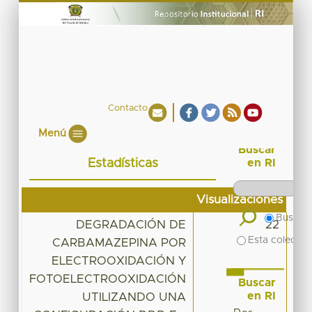
Contacto
Menú
Buscar
Estadísticas
en RI
Visualizaciones
Buscar 
DEGRADACIÓN DE
22
Esta colecció
CARBAMAZEPINA POR
ELECTROOXIDACIÓN Y
FOTOELECTROOXIDACIÓN
Buscar
en RI
UTILIZANDO UNA