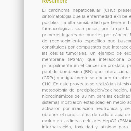
Resumen:
El carcinoma hepatocelular (CHC) presen
sintomatología que la enfermedad exhibe e
posibles. La alta sensibilidad que tiene el
farmacológicas sean pocas, por lo que la
primeros lugares de muertes por cáncer. 
de reconocimiento específico que buscan
constituidos por compuestos que interacc
las células tumorales. Un ejemplo de ello
membrana (iPSMA) que interacciona 
principalmente en el cáncer de próstata, p
péptido bombesina (BN) que interaccionan 
(GRPr) que igualmente se encuentra sobre e
CHC. En este proyecto se realizó la síntesi
metodología de precipitación/calcinación
hidrodinámicos de 83 nm para las calcina
sistemas mostraron estabilidad en medio 
activaron por irradiación neutrónica y s
obtener el nanosistema de radioterapia de
evaluó en las líneas celulares HepG2 (PSM
internalización, toxicidad y afinidad par