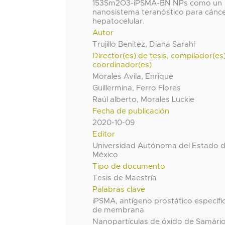
153Sm2O3-iPSMA-BN NPs como un
nanosistema teranóstico para cánc
hepatocelular.
Autor
Trujillo Benitez, Diana Sarahí
Director(es) de tesis, compilador(es
coordinador(es)
Morales Avila, Enrique
Guillermina, Ferro Flores
Raúl alberto, Morales Luckie
Fecha de publicación
2020-10-09
Editor
Universidad Autónoma del Estado 
México
Tipo de documento
Tesis de Maestría
Palabras clave
iPSMA, antígeno prostático específi
de membrana
Nanopartículas de óxido de Samári