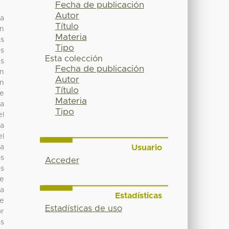
Fecha de publicación
Autor
ca
Título
on
Materia
as
Tipo
os
Esta colección
es
Fecha de publicación
án
Autor
en
Título
de
Materia
a
Tipo
el
na
el
Usuario
la
os
Acceder
os
se
ra
Estadísticas
se
Estadísticas de uso
or
as