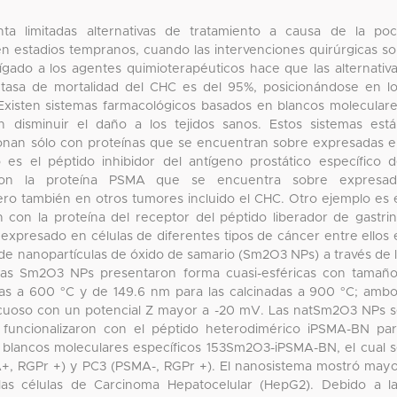
ta limitadas alternativas de tratamiento a causa de la po
n estadios tempranos, cuando las intervenciones quirúrgicas s
 hígado a los agentes quimioterapéuticos hace que las alternativ
 tasa de mortalidad del CHC es del 95%, posicionándose en l
Existen sistemas farmacológicos basados en blancos molecular
 disminuir el daño a los tejidos sanos. Estos sistemas est
ionan sólo con proteínas que se encuentran sobre expresadas 
 es el péptido inhibidor del antígeno prostático específico 
con la proteína PSMA que se encuentra sobre expresad
ero también en otros tumores incluido el CHC. Otro ejemplo es 
con la proteína del receptor del péptido liberador de gastri
xpresado en células de diferentes tipos de cáncer entre ellos 
s de nanopartículas de óxido de samario (Sm2O3 NPs) a través de 
, las Sm2O3 NPs presentaron forma cuasi-esféricas con tamañ
das a 600 °C y de 149.6 nm para las calcinadas a 900 °C; amb
acuoso con un potencial Z mayor a -20 mV. Las natSm2O3 NPs 
e funcionalizaron con el péptido heterodimérico iPSMA-BN pa
 blancos moleculares específicos 153Sm2O3-iPSMA-BN, el cual 
A+, RGPr +) y PC3 (PSMA-, RGPr +). El nanosistema mostró may
a las células de Carcinoma Hepatocelular (HepG2). Debido a l