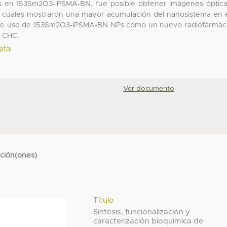
as en 153Sm2O3-iPSMA-BN, fue posible obtener imágenes óptic
las cuales mostraron una mayor acumulación del nanosistema en 
sible uso de 153Sm2O3-iPSMA-BN NPs como un nuevo radiofárma
l CHC.
ital
Ver documento
cción(ones)
Título
Síntesis, funcionalización y
caracterización bioquímica de