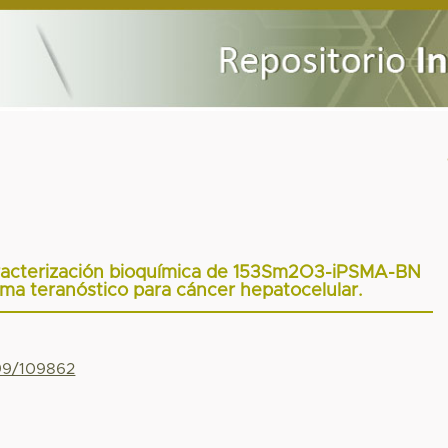
caracterización bioquímica de 153Sm2O3-iPSMA-BN
a teranóstico para cáncer hepatocelular.
799/109862