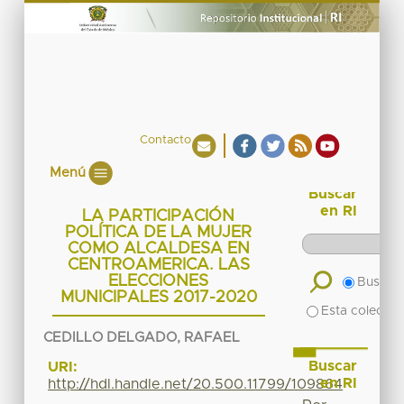
Contacto
Menú
Buscar
en RI
LA PARTICIPACIÓN
POLÍTICA DE LA MUJER
COMO ALCALDESA EN
CENTROAMERICA. LAS
ELECCIONES
Buscar 
MUNICIPALES 2017-2020
Esta colecció
CEDILLO DELGADO, RAFAEL
Buscar
URI:
en RI
http://hdl.handle.net/20.500.11799/109864