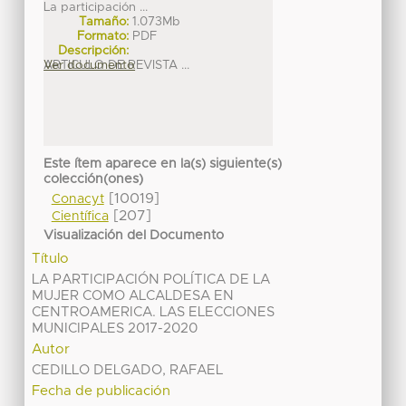
La participación ...
Tamaño:
1.073Mb
Formato:
PDF
Descripción:
ARTICULO DE REVISTA ...
Ver documento
Este ítem aparece en la(s) siguiente(s)
colección(ones)
[10019]
Conacyt
[207]
Científica
Visualización del Documento
Título
LA PARTICIPACIÓN POLÍTICA DE LA
MUJER COMO ALCALDESA EN
CENTROAMERICA. LAS ELECCIONES
MUNICIPALES 2017-2020
Autor
CEDILLO DELGADO, RAFAEL
Fecha de publicación