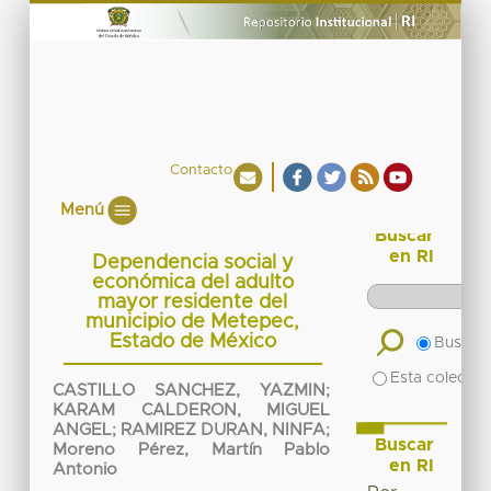
Contacto
Menú
Buscar
en RI
Dependencia social y
económica del adulto
mayor residente del
municipio de Metepec,
Estado de México
Buscar 
Esta colecció
CASTILLO SANCHEZ, YAZMIN
;
KARAM CALDERON, MIGUEL
ANGEL
;
RAMIREZ DURAN, NINFA
;
Buscar
Moreno Pérez, Martín Pablo
en RI
Antonio