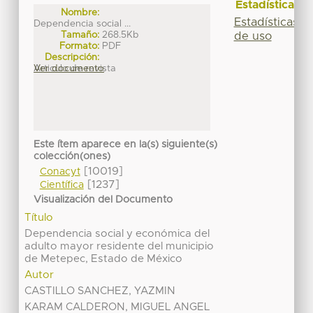
Estadísticas
Nombre:
Estadísticas
Dependencia social ...
Tamaño:
268.5Kb
de uso
Formato:
PDF
Descripción:
Articulo de revista
Ver documento
Este ítem aparece en la(s) siguiente(s)
colección(ones)
[10019]
Conacyt
[1237]
Científica
Visualización del Documento
Título
Dependencia social y económica del
adulto mayor residente del municipio
de Metepec, Estado de México
Autor
CASTILLO SANCHEZ, YAZMIN
KARAM CALDERON, MIGUEL ANGEL