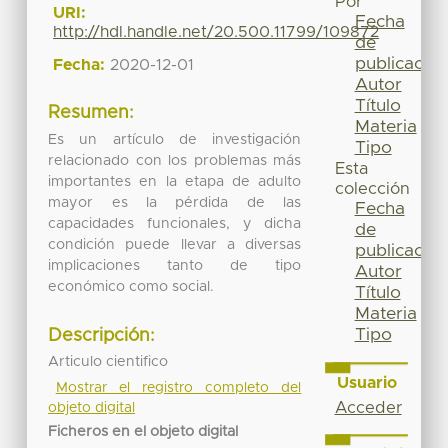
Por
URI:
Fecha
http://hdl.handle.net/20.500.11799/109872
de
publicación
Fecha:
2020-12-01
Autor
Título
Resumen:
Materia
Es un artículo de investigación
Tipo
relacionado con los problemas más
Esta
importantes en la etapa de adulto
colección
mayor es la pérdida de las
Fecha
capacidades funcionales, y dicha
de
condición puede llevar a diversas
publicación
implicaciones tanto de tipo
Autor
económico como social.
Título
Materia
Tipo
Descripción:
Articulo cientifico
Usuario
Mostrar el registro completo del
Acceder
objeto digital
Ficheros en el objeto digital