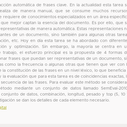
acción automática de frases clave. En la actualidad esta tarea 
realiza de manera manual, que se consume muchos recursos
e requiere de conocimientos especializados en un área específi
es que mejor captan la esencia del documento. Es por ello, que 
 representativas de manera automática. Estas representaciones 
ortantes de un documento, sino también para algunas otras tare
ión, etc. Hoy en día esta tarea se ha abordado con diferent
zación y optimización. Sin embargo, la mayoría se centra en 
te trabajo, el esfuerzo principal es la propuesta de 4 formas 
ionar frases que puedan ser representativas de un documento, s
cas como la frecuencia o algunas otras que tienen que ver con 
e la constitución de las frases en un nivel léxico, lo que beneficia
y la evaluación que para esta tarea es de coincidencias exactas, 
a secuencia de las frases. Para evaluar este método se consider
 método mediante un conjunto de datos llamado SemEval-201
 conjunto de datos, combinación, longitud, pesado y top (5, 10
estigación se dan los detalles de cada elemento necesario.
ital