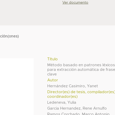
Ver documento
cción(ones)
Título
Método basado en patrones léxico
para extracción automática de fras
clave
Autor
Hernández Casimiro, Yanet
Director(es) de tesis, compilador(es
coordinador(es)
Ledeneva, Yulia
Garcia Hernandez, Rene Arnulfo
Ramos Corchado, Marco Antonio