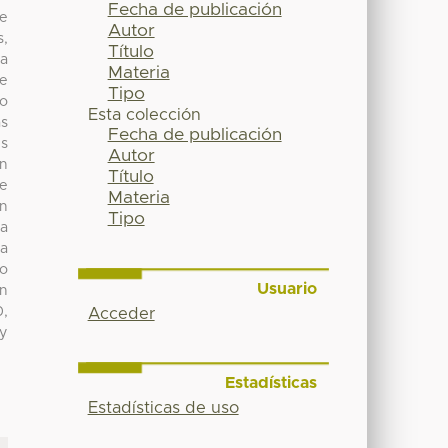
Fecha de publicación
se
Autor
,
Título
ca
Materia
se
Tipo
no
Esta colección
as
Fecha de publicación
es
Autor
un
Título
de
Materia
in
Tipo
la
 a
lo
Usuario
an
0,
Acceder
 y
Estadísticas
Estadísticas de uso