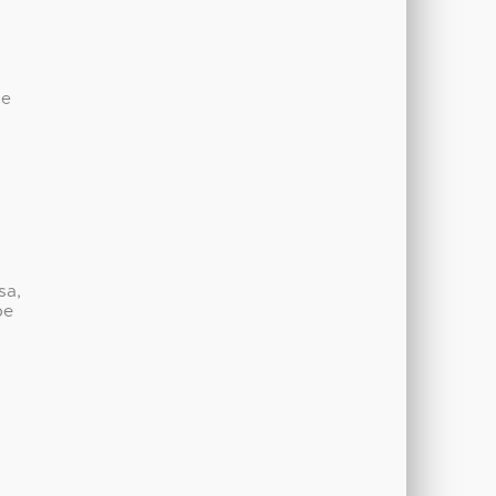
de
sa,
be