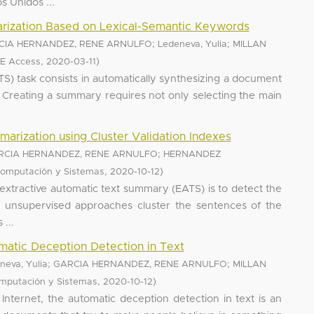
 Unidos ...
rization Based on Lexical-Semantic Keywords
;
;
CIA HERNANDEZ, RENE ARNULFO
Ledeneva, Yulia
MILLAN
,
)
EE Access
2020-03-11
S) task consists in automatically synthesizing a document
. Creating a summary requires not only selecting the main
arization using Cluster Validation Indexes
;
RCIA HERNANDEZ, RENE ARNULFO
HERNANDEZ
,
)
omputación y Sistemas
2020-10-12
extractive automatic text summary (EATS) is to detect the
k, unsupervised approaches cluster the sentences of the
 ...
matic Deception Detection in Text
;
;
neva, Yulia
GARCIA HERNANDEZ, RENE ARNULFO
MILLAN
,
)
mputación y Sistemas
2020-10-12
 Internet, the automatic deception detection in text is an