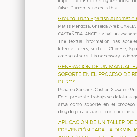
important task to recognize those o
false. Current studies in this ...
Ground Truth Spanish Automatic 
;
Matias Mendoza, Griselda Areli
GARCIA
;
CASTAÑEDA, ANGEL
Mihail, Aleksandro
The textual information has accel
Internet users, such as Chinese, Span
among others. It is necessary to innov
GENERACIÓN DE UN MANUAL B
SOPORTE EN EL PROCESO DE R
DUROS
(
Pichardo Sánchez, Cristian Giovanni
Uni
En el presente trabajo se detalla l
sirva como soporte en el proceso 
dirigido para usuarios con conocimient
APLICACIÓN DE UN TALLER DE
PREVENCIÓN PARA LA DISMINU