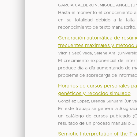
(
GARCIA CALDERON, MIGUEL ANGEL
Un
Hasta el momento el conocimiento al
en su totalidad debido a la falt
reconocimiento de texto manuscrito. L
Generación automática de resúme
frecuentes maximales y método 
(
Vilchis Sepúlveda, Selene Arai
Universi
El crecimiento exponencial de int
produce día a día aumentando de ma
problema de sobrecarga de informació
Horarios de cursos personales pa
genéticos y recocido simulado
(
González López, Brenda Sunuami
Unive
En este trabajo se genera la Asignac
un catálogo de cursos publicado (C
resultado de un proceso manual o ...
Semiotic Interpretation of the Tr