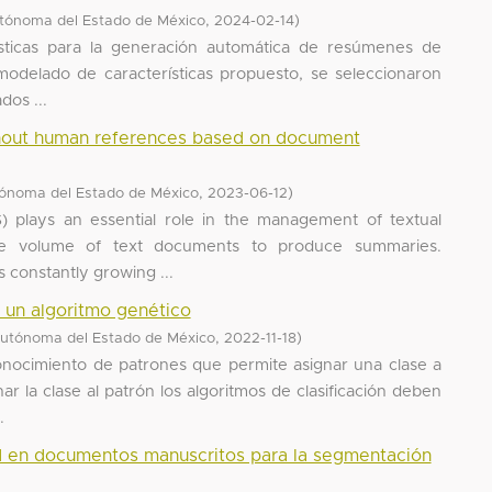
,
)
tónoma del Estado de México
2024-02-14
sticas para la generación automática de resúmenes de
modelado de características propuesto, se seleccionaron
dos ...
thout human references based on document
,
)
ónoma del Estado de México
2023-06-12
 plays an essential role in the management of textual
the volume of text documents to produce summaries.
constantly growing ...
 un algoritmo genético
,
)
Autónoma del Estado de México
2022-11-18
econocimiento de patrones que permite asignar una clase a
r la clase al patrón los algoritmos de clasificación deben
.
ad en documentos manuscritos para la segmentación