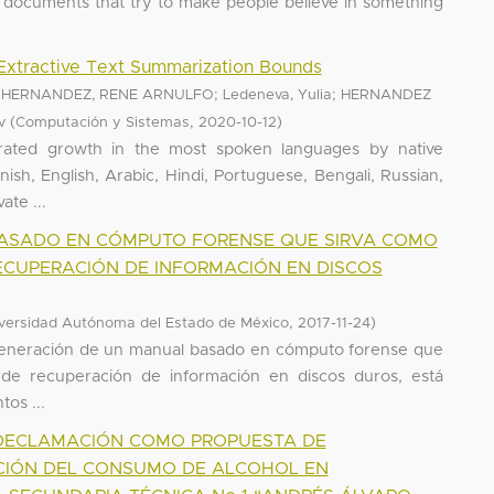
f documents that try to make people believe in something
Extractive Text Summarization Bounds
;
;
 HERNANDEZ, RENE ARNULFO
Ledeneva, Yulia
HERNANDEZ
(
,
)
v
Computación y Sistemas
2020-10-12
erated growth in the most spoken languages by native
ish, English, Arabic, Hindi, Portuguese, Bengali, Russian,
ate ...
ASADO EN CÓMPUTO FORENSE QUE SIRVA COMO
ECUPERACIÓN DE INFORMACIÓN EN DISCOS
,
)
versidad Autónoma del Estado de México
2017-11-24
a generación de un manual basado en cómputo forense que
de recuperación de información en discos duros, está
os ...
 DECLAMACIÓN COMO PROPUESTA DE
CIÓN DEL CONSUMO DE ALCOHOL EN