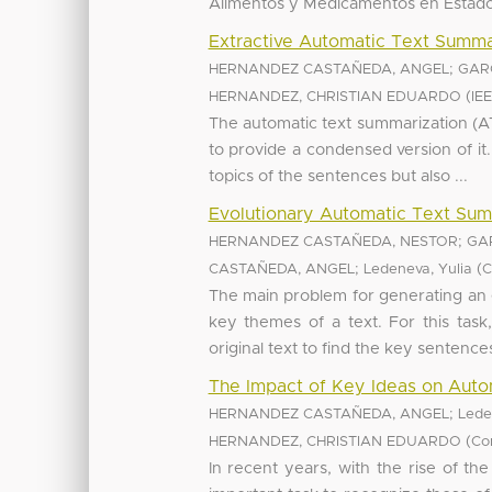
Alimentos y Medicamentos en Estados
Extractive Automatic Text Summa
;
HERNANDEZ CASTAÑEDA, ANGEL
GAR
(
HERNANDEZ, CHRISTIAN EDUARDO
IE
The automatic text summarization (AT
to provide a condensed version of it
topics of the sentences but also ...
Evolutionary Automatic Text Summ
;
HERNANDEZ CASTAÑEDA, NESTOR
GA
;
(
CASTAÑEDA, ANGEL
Ledeneva, Yulia
C
The main problem for generating an 
key themes of a text. For this tas
original text to find the key sentences
The Impact of Key Ideas on Auto
;
HERNANDEZ CASTAÑEDA, ANGEL
Lede
(
HERNANDEZ, CHRISTIAN EDUARDO
Co
In recent years, with the rise of the