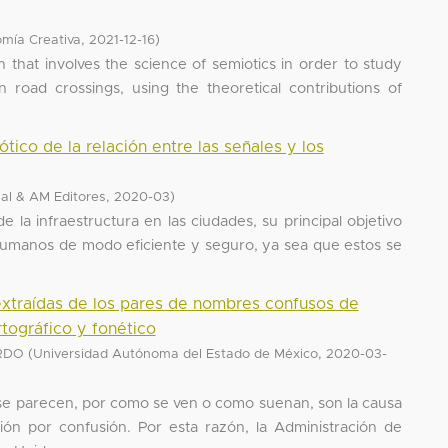
,
)
mía Creativa
2021-12-16
h that involves the science of semiotics in order to study
in road crossings, using the theoretical contributions of
ico de la relación entre las señales y los
,
)
ial & AM Editores
2020-03
e la infraestructura en las ciudades, su principal objetivo
es humanos de modo eficiente y seguro, ya sea que estos se
extraídas de los pares de nombres confusos de
tográfico y fonético
(
,
RDO
Universidad Autónoma del Estado de México
2020-03-
 parecen, por como se ven o como suenan, son la causa
ión por confusión. Por esta razón, la Administración de