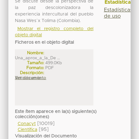
Se discute desde la perspectiva de
Estadísticas
la paz descolonizadora la
Estadísticas
experiencia intercultural del pueblo
de uso
Nasa Wes´x Tolima (Colombia).
Mostrar el registro completo del
objeto digital
Ficheros en el objeto digital
Nombre:
Una_aprox_a_la_De ...
Tamaño:
499.0Kb
Formato:
PDF
Descripción:
Artículo en la ...
Ver documento
Este ítem aparece en la(s) siguiente(s)
colección(ones)
[10019]
Conacyt
[95]
Científica
Visualización del Documento