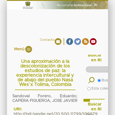
Contacto
Menú
Buscar
en RI
Una aproximación a la
descolonización de los
estudios de paz: la
experiencia intercultural y
de abajo del pueblo Nasa
Buscar 
Wes´x Tolima, Colombia
Esta colecció
Sandoval Forero, Eduardo
;
CAPERA FIGUEROA, JOSE JAVIER
Buscar
en RI
URI:
http://hdl.handle.net/20.500.11799/109979