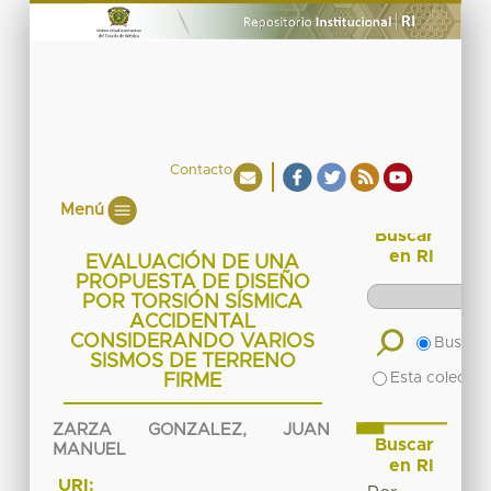
Contacto
Menú
Buscar
en RI
EVALUACIÓN DE UNA
PROPUESTA DE DISEÑO
POR TORSIÓN SÍSMICA
ACCIDENTAL
CONSIDERANDO VARIOS
Buscar 
SISMOS DE TERRENO
Esta colecció
FIRME
ZARZA GONZALEZ, JUAN
Buscar
MANUEL
en RI
URI: