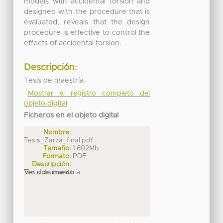
models with accidental torsion and
designed with the procedure that is
evaluated, reveals that the design
procedure is effective to control the
effects of accidental torsion.
Descripción:
Tesis de maestría
Mostrar el registro completo del
objeto digital
Ficheros en el objeto digital
Nombre:
Tesis_Zarza_final.pdf
Tamaño:
1.602Mb
Formato:
PDF
Descripción:
Tesis de maestría
Ver documento