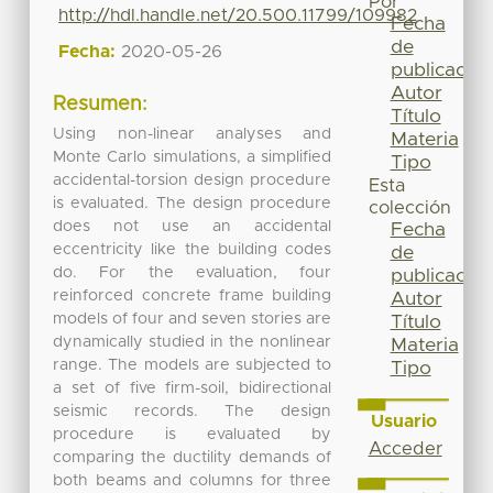
Por
http://hdl.handle.net/20.500.11799/109982
Fecha
de
Fecha:
2020-05-26
publicación
Autor
Resumen:
Título
Using non-linear analyses and
Materia
Monte Carlo simulations, a simplified
Tipo
accidental-torsion design procedure
Esta
is evaluated. The design procedure
colección
does not use an accidental
Fecha
eccentricity like the building codes
de
do. For the evaluation, four
publicación
reinforced concrete frame building
Autor
models of four and seven stories are
Título
dynamically studied in the nonlinear
Materia
range. The models are subjected to
Tipo
a set of five firm-soil, bidirectional
seismic records. The design
Usuario
procedure is evaluated by
Acceder
comparing the ductility demands of
both beams and columns for three