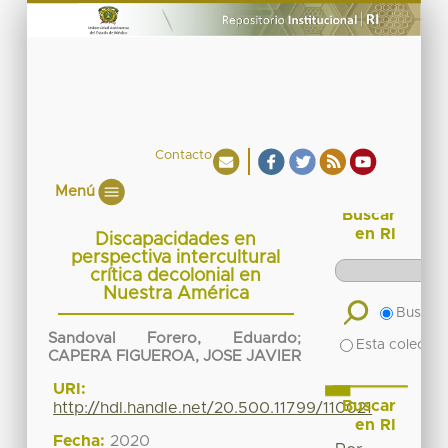
Contacto
Menú
Buscar
en RI
Discapacidades en
perspectiva intercultural
crítica decolonial en
Nuestra América
Buscar 
Sandoval Forero, Eduardo
;
Esta colecció
CAPERA FIGUEROA, JOSE JAVIER
URI:
Buscar
http://hdl.handle.net/20.500.11799/110021
en RI
Fecha:
2020