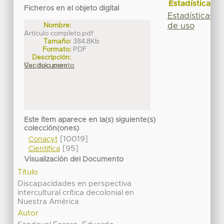
Estadísticas
Ficheros en el objeto digital
Estadísticas
de uso
Nombre:
Artículo completo.pdf
Tamaño:
384.8Kb
Formato:
PDF
Descripción:
Capítulo para ...
Ver documento
Este ítem aparece en la(s) siguiente(s)
colección(ones)
[10019]
Conacyt
[95]
Científica
Visualización del Documento
Título
Discapacidades en perspectiva
intercultural crítica decolonial en
Nuestra América
Autor