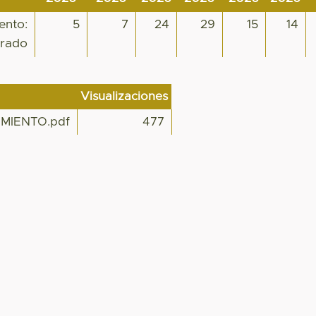
ento:
5
7
24
29
15
14
urado
Visualizaciones
MIENTO.pdf
477