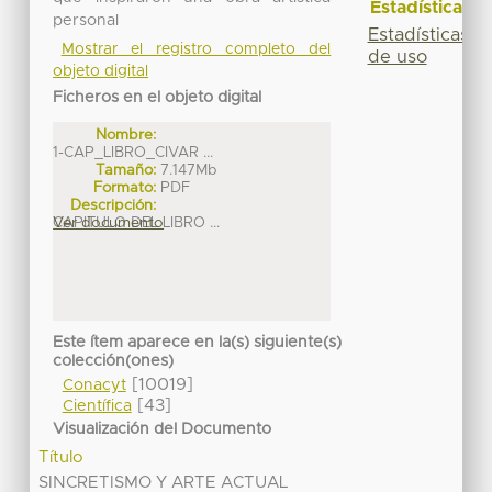
Estadísticas
personal
Estadísticas
Mostrar el registro completo del
de uso
objeto digital
Ficheros en el objeto digital
Nombre:
1-CAP_LIBRO_CIVAR ...
Tamaño:
7.147Mb
Formato:
PDF
Descripción:
CAPITULO DEL LIBRO ...
Ver documento
Este ítem aparece en la(s) siguiente(s)
colección(ones)
[10019]
Conacyt
[43]
Científica
Visualización del Documento
Título
SINCRETISMO Y ARTE ACTUAL