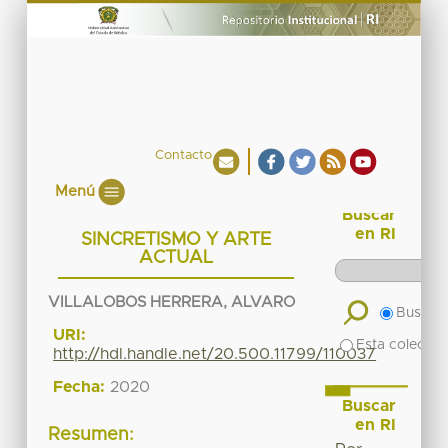
Contacto
Menú
Buscar
en RI
SINCRETISMO Y ARTE
ACTUAL
VILLALOBOS HERRERA, ALVARO
Buscar 
URI:
Esta colecció
http://hdl.handle.net/20.500.11799/110037
Fecha:
2020
Buscar
en RI
Resumen: