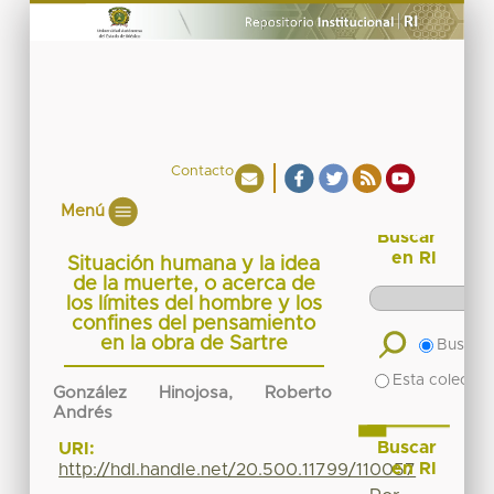
Contacto
Menú
Buscar
en RI
Situación humana y la idea
de la muerte, o acerca de
los límites del hombre y los
confines del pensamiento
en la obra de Sartre
Buscar 
Esta colecció
González Hinojosa, Roberto
Andrés
Buscar
URI:
en RI
http://hdl.handle.net/20.500.11799/110057