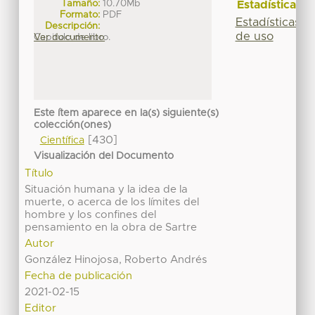
Tamaño:
10.70Mb
Estadísticas
Formato:
PDF
Estadísticas
Descripción:
de uso
Capitulo de libro.
Ver documento
Este ítem aparece en la(s) siguiente(s)
colección(ones)
[430]
Científica
Visualización del Documento
Título
Situación humana y la idea de la
muerte, o acerca de los límites del
hombre y los confines del
pensamiento en la obra de Sartre
Autor
González Hinojosa, Roberto Andrés
Fecha de publicación
2021-02-15
Editor